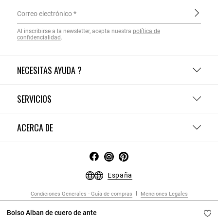
Correo electrónico
Al inscribirse a la newsletter, acepta nuestra
política de
confidencialidad
.
NECESITAS AYUDA ?
SERVICIOS
ACERCA DE
España
Condiciones Generales - Guía de compras
Menciones Legales
Política de Confidencialidad
Política de Cookies
Configurar las cookies
Bolso Alban de cuero de ante