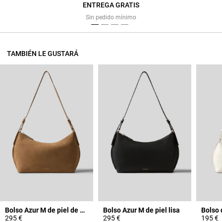
ENTREGA GRATIS
Previous
Next
Sin pedido mínimo
TAMBIÉN LE GUSTARÁ
Bolso Azur M de piel de ante
Bolso Azur M de piel lisa
Bolso d
295 €
295 €
195 €