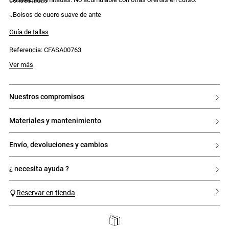
contrastadas
- Bolsos de cuero suave de ante
- Cierre de cordón e imán
- Se lleva en la mano o al hombro
Guía de tallas
- Costuras contrastadas
- Logo Claudie Pierlot dorado
Referencia: CFASA00763
Ver más
nuestros compromisos
materiales y mantenimiento
envío, devoluciones y cambios
¿ necesita ayuda ?
Reservar en tienda