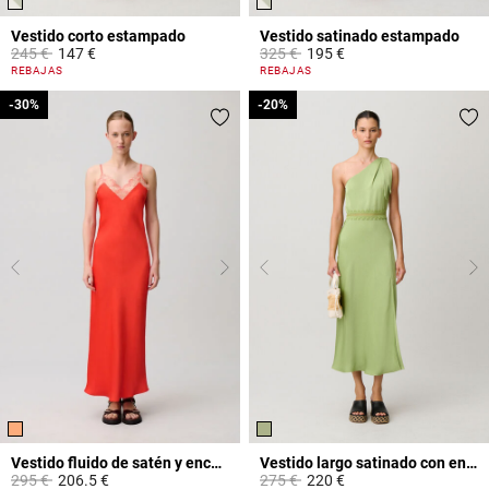
Vestido corto estampado
Vestido satinado estampado
Price reduced from
to
Price reduced from
to
245 €
147 €
325 €
195 €
3,2 out of 5 Customer Rating
4,3 out of 5 Customer Rating
REBAJAS
REBAJAS
-30%
-30%
-20%
-20%
Vestido fluido de satén y encaje
Vestido largo satinado con encaje
Price reduced from
to
Price reduced from
to
295 €
206.5 €
275 €
220 €