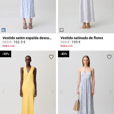
Vestido satén espalda descubierta
Vestido satinado de flores
Price reduced from
to
Price reduced from
to
325 €
162.5 €
325 €
195 €
5 out of 5 Customer Rating
4 out of 5 Customer Rating
REBAJAS
REBAJAS
-30%
-30%
-40%
-40%