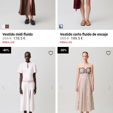
Vestido midi fluido
Vestido corto fluido de encaje
Price reduced from
to
Price reduced from
to
255 €
178.5 €
285 €
199.5 €
4,7 out of 5 Customer Rating
5 out of 5 Customer Rating
REBAJAS
REBAJAS
-40%
-40%
-30%
-30%