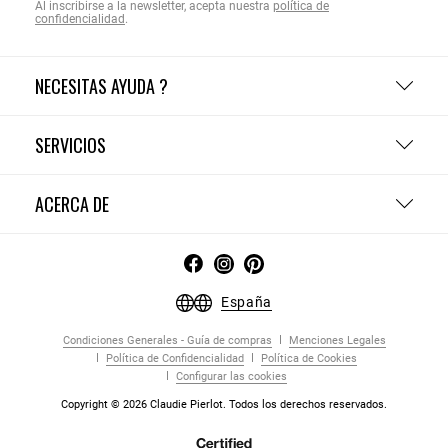
Al inscribirse a la newsletter, acepta nuestra
política de
confidencialidad
.
NECESITAS AYUDA ?
SERVICIOS
ACERCA DE
España
Condiciones Generales - Guía de compras
Menciones Legales
Política de Confidencialidad
Política de Cookies
Configurar las cookies
Copyright © 2026 Claudie Pierlot. Todos los derechos reservados.