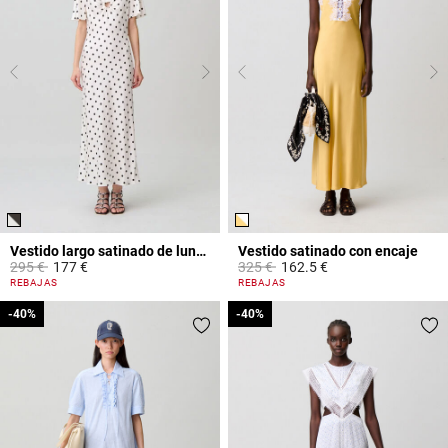
Vestido largo satinado de lunares
Vestido satinado con encaje
Price reduced from
to
Price reduced from
to
295 €
177 €
325 €
162.5 €
3,7 out of 5 Customer Rating
3,2 out of 5 Customer Rating
REBAJAS
REBAJAS
-40%
-40%
-40%
-40%