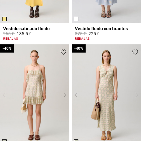
Vestido satinado fluido
Vestido fluido con tirantes
Price reduced from
to
Price reduced from
to
265 €
185.5 €
375 €
225 €
4,7 out of 5 Customer Rating
3,8 out of 5 Customer Rating
REBAJAS
REBAJAS
-40%
-40%
-40%
-40%