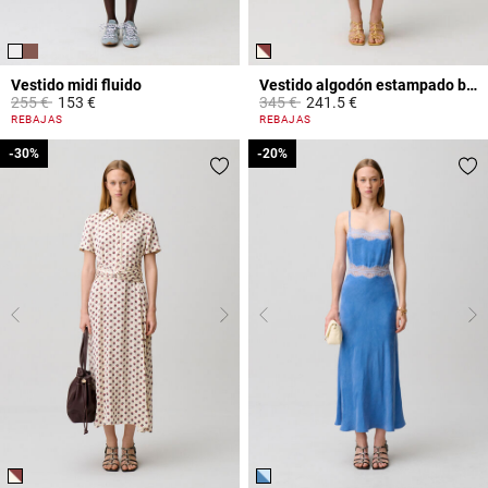
Vestido midi fluido
Vestido algodón estampado bordado
Price reduced from
to
Price reduced from
to
255 €
153 €
345 €
241.5 €
3,3 out of 5 Customer Rating
4,9 out of 5 Customer Rating
REBAJAS
REBAJAS
-30%
-30%
-20%
-20%