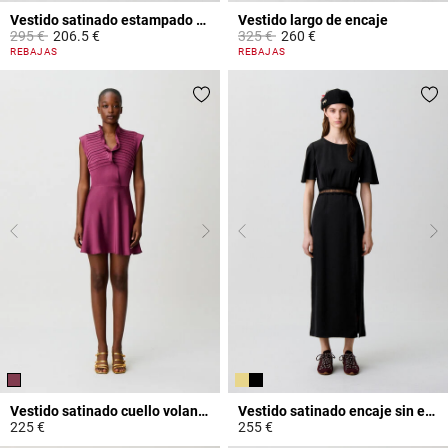
Vestido satinado estampado floral
Vestido largo de encaje
Price reduced from
to
Price reduced from
to
295 €
206.5 €
325 €
260 €
5 out of 5 Customer Rating
3,8 out of 5 Customer Rating
REBAJAS
REBAJAS
Vestido satinado cuello volante
Vestido satinado encaje sin espalda
225 €
255 €
5 out of 5 Customer Rating
5 out of 5 Customer Rating