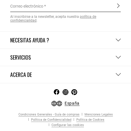
Correo electrónico
Al inscribirse a la newsletter, acepta nuestra
política de
confidencialidad
.
NECESITAS AYUDA ?
SERVICIOS
ACERCA DE
España
Condiciones Generales - Guía de compras
Menciones Legales
Política de Confidencialidad
Política de Cookies
Configurar las cookies