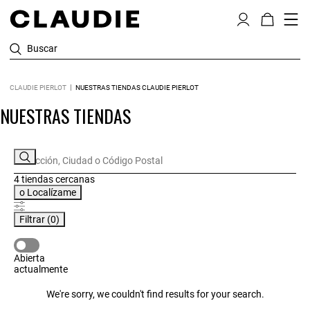
Buscar
CLAUDIE PIERLOT
NUESTRAS TIENDAS CLAUDIE PIERLOT
NUESTRAS TIENDAS
4 tiendas
cercanas
o
Localízame
Filtrar
(0)
ABIERTA ACTUALMENTE
Abierta
actualmente
We're sorry, we couldn't find results for your search.