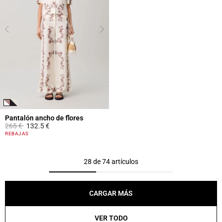
Pantalón ancho de flores
Price reduced from
to
265 €
132.5 €
4,8 out of 5 Customer Rating
REBAJAS
28 de 74 artículos
CARGAR MÁS
VER TODO