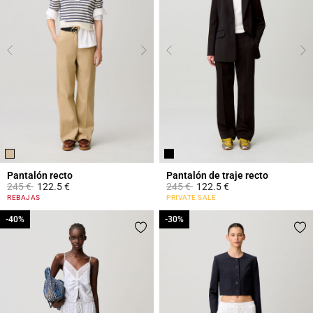
Pantalón recto
Pantalón de traje recto
Price reduced from
to
Price reduced from
to
245 €
122.5 €
245 €
122.5 €
3,5 out of 5 Customer Rating
3,2 out of 5 Customer Rating
REBAJAS
PRIVATE SALE
-40%
-40%
-30%
-30%