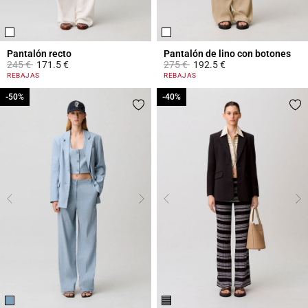
Pantalón recto
Pantalón de lino con botones
Price reduced from
to
Price reduced from
to
245 €
171.5 €
275 €
192.5 €
3,1 out of 5 Customer Rating
5 out of 5 Customer Rating
REBAJAS
REBAJAS
-50%
-50%
-40%
-40%