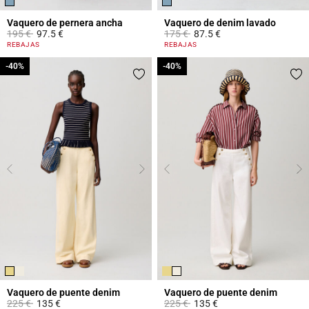
Vaquero de pernera ancha
Vaquero de denim lavado
Price reduced from
to
Price reduced from
to
195 €
97.5 €
175 €
87.5 €
4,5 out of 5 Customer Rating
5 out of 5 Customer Rating
REBAJAS
REBAJAS
-40%
-40%
-40%
-40%
Vaquero de puente denim
Vaquero de puente denim
Price reduced from
to
Price reduced from
to
225 €
135 €
225 €
135 €