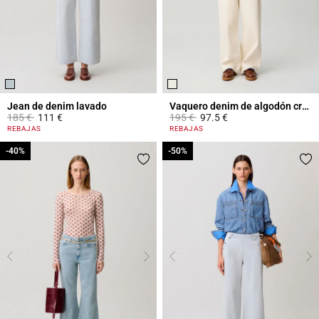
Jean de denim lavado
Vaquero denim de algodón crudo
Price reduced from
to
Price reduced from
to
185 €
111 €
195 €
97.5 €
5 out of 5 Customer Rating
3,8 out of 5 Customer Rating
REBAJAS
REBAJAS
-40%
-40%
-50%
-50%