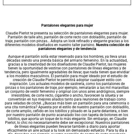
Pantalones elegantes para mujer
Claudie Pierlot te presenta su selección de pantalones elegantes para mujer.
Pantalón de talle alto, pantalón de corte recto con dobladillo, pantalón de
traje, pantalón con pinzas… Adopta un look refinado y elegante gracias a los
diferentes modelos diseñados en nuestro taller parisino.
Nuestra colección de
pantalones elegantes y de tendencia
Aunque el pantalón solía estar reservado para los hombres, ya lleva unas
décadas siendo una prenda básica del armario femenino. En la actualidad,
gracias a la creatividad de los diseñadores de Claudie Pierlot, las mujeres
tienen la oportunidad de vestirse con pantalones de líneas elegantes y de
tendencia, pero igualmente agradables de llevar, que nada tienen que envidiar
a los modelos masculinos. El pantalón para mujer ideado por el estudio de
creación de Claudie Pierlot te permitirá adoptar cualquier estilo con
inspiración. Los actuales modelos de sastrería, como los pantalones de
pinzas o los pantalones de traje, por ejemplo, rematarán a las mil maravillas
un conjunto de vestir femenino y original con unos aires andróginos, siempre
irresistibles; de corte recto, cigarette o ancho, favorecen la silueta y se
convertirán en tus mejores aliados tanto para reuniones de trabajo como
para veladas de cóctel. ¿Buscas más bien un pantalón para una ceremonia o
una cita romántica? Apuesta por el estilo de nuestro pantalón con dobladillo,
de corte amplio, ceñido en los tobillos y plisado en la parte delantera, o bien
por nuestro pantalón de punto acanalado liso con tapeta de botones en los
tobillos, que aporta un toque de lo más elegante. Sin embargo, en Claudie
Pierlot, lo chic no necesariamente debe ser excepcional. Nuestros pantalones
de líneas elegantes pueden llevarse también a diario para aportar
eficazmente un aire actual a tu look sin demasiado esfuerzo. Para tu día a