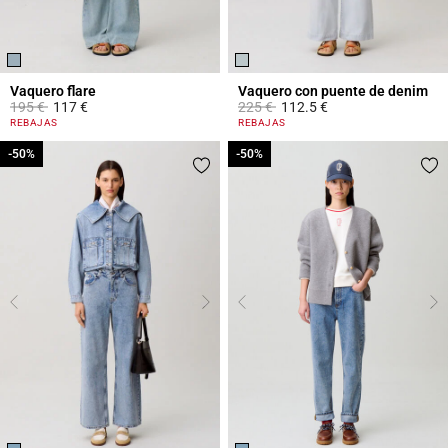
Vaquero flare
Vaquero con puente de denim
Price reduced from
to
Price reduced from
to
195 €
117 €
225 €
112.5 €
4 out of 5 Customer Rating
5 out of 5 Customer Rating
REBAJAS
REBAJAS
-50%
-50%
-50%
-50%