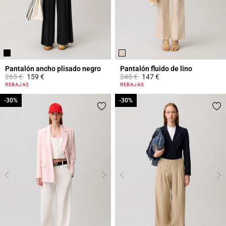
Pantalón ancho plisado negro
Pantalón fluido de lino
Price reduced from
to
Price reduced from
to
265 €
159 €
245 €
147 €
5 out of 5 Customer Rating
5 out of 5 Customer Rating
REBAJAS
REBAJAS
-30%
-30%
-30%
-30%