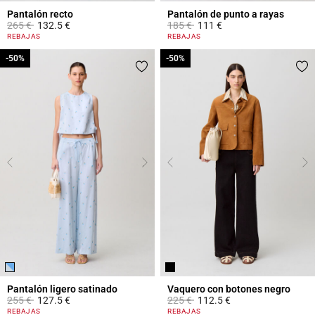
Pantalón recto
Pantalón de punto a rayas
Price reduced from
to
Price reduced from
to
265 €
132.5 €
185 €
111 €
5 out of 5 Customer Rating
3,4 out of 5 Customer Rating
REBAJAS
REBAJAS
-50%
-50%
-50%
-50%
Pantalón ligero satinado
Vaquero con botones negro
Price reduced from
to
Price reduced from
to
255 €
127.5 €
225 €
112.5 €
4,2 out of 5 Customer Rating
3,6 out of 5 Customer Rating
REBAJAS
REBAJAS