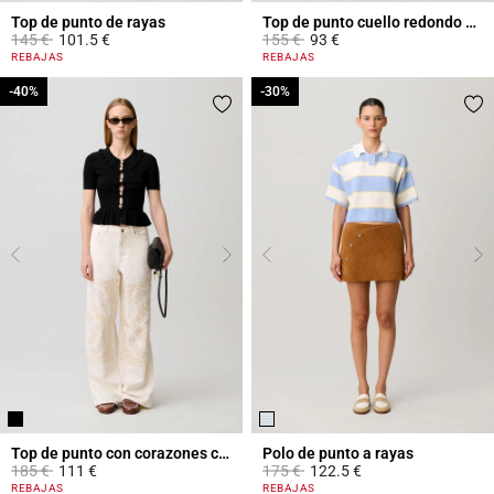
Top de punto de rayas
Top de punto cuello redondo flores
Price reduced from
to
Price reduced from
to
145 €
101.5 €
155 €
93 €
5 out of 5 Customer Rating
5 out of 5 Customer Rating
REBAJAS
REBAJAS
-40%
-40%
-30%
-30%
Top de punto con corazones calados
Polo de punto a rayas
Price reduced from
to
Price reduced from
to
185 €
111 €
175 €
122.5 €
5 out of 5 Customer Rating
4,6 out of 5 Customer Rating
REBAJAS
REBAJAS