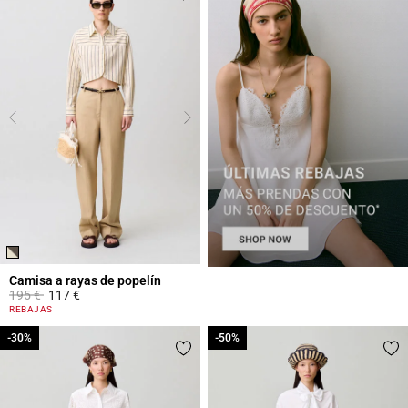
Camisa a rayas de popelín
Price reduced from
to
195 €
117 €
4,5 out of 5 Customer Rating
REBAJAS
-30%
-30%
-50%
-50%