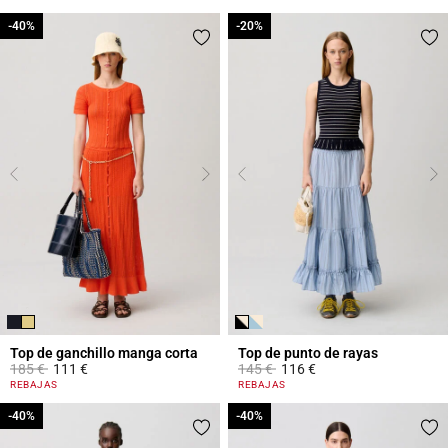
-40%
-40%
-20%
-20%
Top de ganchillo manga corta
Top de punto de rayas
Price reduced from
to
Price reduced from
to
185 €
111 €
145 €
116 €
4,3 out of 5 Customer Rating
5 out of 5 Customer Rating
REBAJAS
REBAJAS
-40%
-40%
-40%
-40%