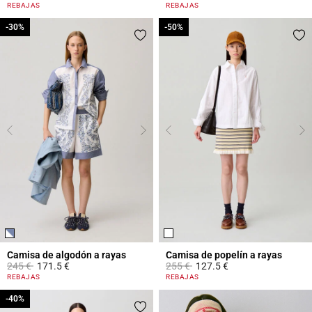
4,4 out of 5 Customer Rating
3,3 out of 5 Customer Rating
REBAJAS
REBAJAS
-30%
-30%
-50%
-50%
Camisa de algodón a rayas
Camisa de popelín a rayas
Price reduced from
to
Price reduced from
to
245 €
171.5 €
255 €
127.5 €
5 out of 5 Customer Rating
5 out of 5 Customer Rating
REBAJAS
REBAJAS
-40%
-40%