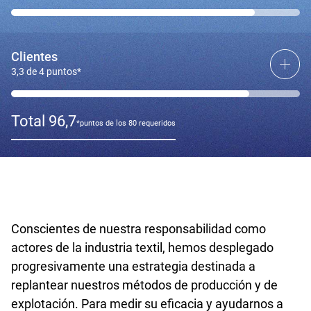
independientes. La mercancía no vendida se dona a
organizaciones benéficas.
Integramos la dimensión de la RSC en nuestros órganos de
decisión y en nuestra estrategia, y contamos con una alta
Clientes
representación de mujeres en los puestos directivos. Un comité de
3,3 de 4 puntos*
partes interesadas externas nos ayuda a orientar nuestras
políticas sociales y medioambientales.
Total 96,7
Aseguramos la calidad de los productos que vendemos y
*puntos de los 80 requeridos
comunicamos información fiable a nuestros clientes, al tiempo que
garantizamos una estricta política de confidencialidad y protección
de datos. Estamos comprometidos con la mejora continua de
nuestro servicio de atención al cliente.
Conscientes de nuestra responsabilidad como
actores de la industria textil, hemos desplegado
progresivamente una estrategia destinada a
replantear nuestros métodos de producción y de
explotación. Para medir su eficacia y ayudarnos a