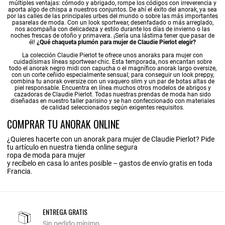
múltiples ventajas: cómodo y abrigado, rompe los códigos con irreverencia y
aporta algo de chispa a nuestros conjuntos. De ahí el éxito del anorak, ya sea
por las calles de las principales urbes del mundo o sobre las más importantes
pasarelas de moda. Con un look sportwear, desenfadado o más arreglado,
nos acompaña con delicadeza y estilo durante los días de invierno o las
noches frescas de otoño y primavera. ¡Sería una lástima tener que pasar de
él!
¿Qué chaqueta plumón para mujer de Claudie Pierlot elegir?
La colección Claudie Pierlot te ofrece unos anoraks para mujer con
cuidadísimas líneas sportwear-chic. Esta temporada, nos encantan sobre
todo el anorak negro midi con capucha o el magnífico anorak largo oversize,
con un corte ceñido especialmente sensual; para conseguir un look preppy,
combina tu anorak oversize con un vaquero slim y un par de botas altas de
piel responsable. Encuentra en línea muchos otros modelos de abrigos y
cazadoras de Claudie Pierlot. Todas nuestras prendas de moda han sido
diseñadas en nuestro taller parisino y se han confeccionado con materiales
de calidad seleccionados según exigentes requisitos.
COMPRAR TU ANORAK ONLINE
¿Quieres hacerte con un anorak para mujer de Claudie Pierlot? Pide
tu artículo en nuestra tienda online segura
ropa de moda para mujer
y recíbelo en casa lo antes posible – gastos de envío gratis en toda
Francia.
ENTREGA GRATIS
Sin pedido mínimo