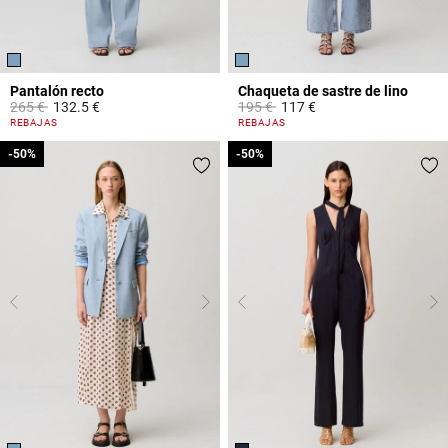
Pantalón recto
Chaqueta de sastre de lino
Price reduced from
to
Price reduced from
to
265 €
132.5 €
195 €
117 €
5 out of 5 Customer Rating
4 out of 5 Customer Rating
REBAJAS
REBAJAS
-50%
-50%
-50%
-50%