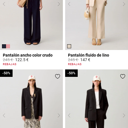
Pantalón ancho color crudo
Pantalón fluido de lino
Price reduced from
to
Price reduced from
to
245 €
122.5 €
245 €
147 €
4,9 out of 5 Customer Rating
5 out of 5 Customer Rating
REBAJAS
REBAJAS
-50%
-50%
-50%
-50%