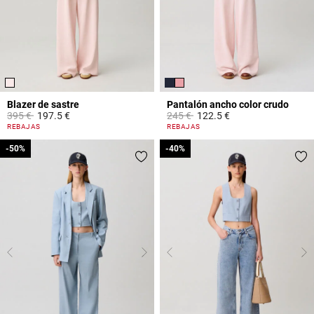
Blazer de sastre
Pantalón ancho color crudo
Price reduced from
to
Price reduced from
to
395 €
197.5 €
245 €
122.5 €
4 out of 5 Customer Rating
3,1 out of 5 Customer Rating
REBAJAS
REBAJAS
-50%
-50%
-40%
-40%