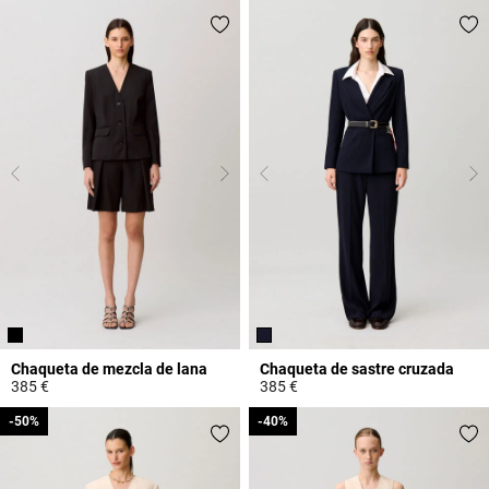
Chaqueta de mezcla de lana
Chaqueta de sastre cruzada
385 €
385 €
3,4 out of 5 Customer Rating
4,5 out of 5 Customer Rating
-50%
-50%
-40%
-40%