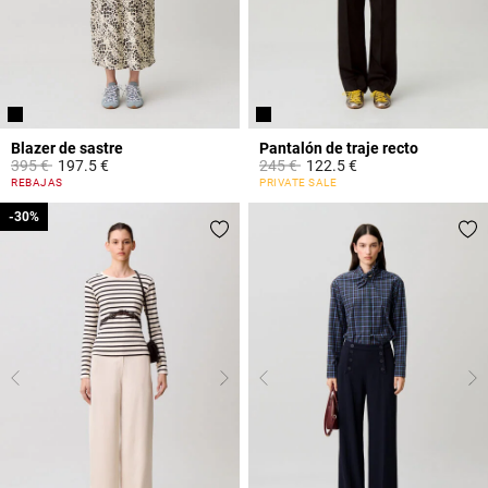
Blazer de sastre
Pantalón de traje recto
Price reduced from
to
Price reduced from
to
395 €
197.5 €
245 €
122.5 €
5 out of 5 Customer Rating
3,2 out of 5 Customer Rating
REBAJAS
PRIVATE SALE
-30%
-30%