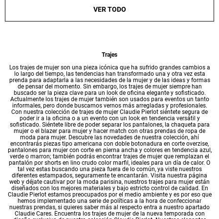
VER TODO
Trajes
Los trajes de mujer son una pieza icónica que ha sufrido grandes cambios a
lo largo del tiempo, las tendencias han transformado una y otra vez esta
prenda para adaptarla a las necesidades de la mujer y de las ideas y formas
de pensar del momento. Sin embargo, los trajes de mujer siempre han
buscado ser la pieza clave para un look de oficina elegante y sofisticado.
Actualmente los trajes de mujer también son usados para eventos un tanto
informales, pero donde buscamos vernos más arregladas y profesionales.
Con nuestra colección de trajes de mujer Claudie Pierlot siéntete segura de
poder ir a la oficina o a un evento con un look en tendencia versátil y
sofisticado. Siéntete libre de poder separar los pantalones, la chaqueta para
mujer o el blazer para mujer y hacer match con otras prendas de ropa de
moda para mujer. Descubre las novedades de nuestra colección, ahí
encontrarás piezas tipo americana con doble botonadura en corte overzise,
pantalones para mujer con corte en pierna ancha y colores en tendencia azul,
verde o marron; también podrás encontrar trajes de mujer que remplazan el
pantalón por shorts en lino crudo color marfil, ideales para un día de calor. O
tal vez estas buscando una pieza fuera de lo común, ya viste nuestros
diferentes estampados, seguramente te encantarán. Visita nuestra página
web y déjate cautivar por la moda parisina, nuestros trajes para mujer están
diseñados con los mejores materiales y bajo estricto control de calidad. En
Claudie Pierlot estamos preocupados por el medio ambiente y es por eso que
hemos implementado una serie de políticas a la hora de confeccionar
nuestras prendas, si quieres saber más al respecto entra a nuestro apartado
Claudie Cares. Encuentra los trajes de mujer de la nueva temporada con