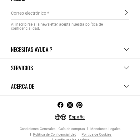
Correo electrónico
Al inscribirse a la newsletter, acepta nuestra
política de
confidencialidad
.
NECESITAS AYUDA ?
SERVICIOS
ACERCA DE
España
Condiciones Generales - Guía de compras
Menciones Legales
Política de Confidencialidad
Política de Cookies