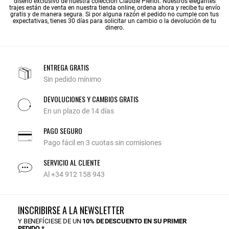
diseño exclusivo de nuestra colección Claudie Pierlot. Nuestros elegantes
trajes están de venta en nuestra tienda online, ordena ahora y recibe tu envío
gratis y de manera segura. Si por alguna razón el pedido no cumple con tus
expectativas, tienes 30 días para solicitar un cambio o la devolución de tu
dinero.
ENTREGA GRATIS
Sin pedido mínimo
DEVOLUCIONES Y CAMBIOS GRATIS
En un plazo de 14 días
PAGO SEGURO
Pago fácil en 3 cuotas sin comisiones
SERVICIO AL CLIENTE
Al +34 912 158 943
INSCRIBIRSE A LA NEWSLETTER
Y BENEFÍCIESE DE UN
10% DE DESCUENTO EN SU PRIMER
PEDIDO.*