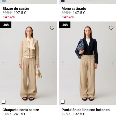
Blazer de sastre
Mono satinado
Price reduced from
to
Price reduced from
to
395 €
197.5 €
295 €
147.5 €
4,1 out of 5 Customer Rating
5 out of 5 Customer Rating
REBAJAS
REBAJAS
-30%
-30%
-30%
-30%
Chaqueta corta sastre
Pantalón de lino con botones
Price reduced from
to
Price reduced from
to
345 €
241.5 €
275 €
192.5 €