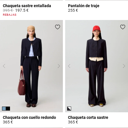
Chaqueta sastre entallada
Pantalón de traje
Price reduced from
to
395 €
197.5 €
255 €
5 out of 5 Customer Rating
5 out of 5 Customer Rating
REBAJAS
Chaqueta con cuello redondo
Chaqueta corta sastre
365 €
365 €
3,7 out of 5 Customer Rating
3,2 out of 5 Customer Rating