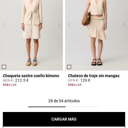
Chaqueta sastre cuello kimono
Chaleco de traje sin mangas
Price reduced from
to
Price reduced from
to
425 €
212.5 €
215 €
129 €
4 out of 5 Customer Rating
5 out of 5 Customer Rating
REBAJAS
REBAJAS
28 de 54 artículos
CARGAR MÁS