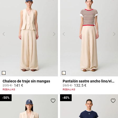
Chaleco de traje sin mangas
Pantalón sastre ancho lino/viscosa
Price reduced from
to
Price reduced from
to
235 €
141 €
265 €
132.5 €
5 out of 5 Customer Rating
4,2 out of 5 Customer Rating
REBAJAS
REBAJAS
-50%
-50%
-40%
-40%