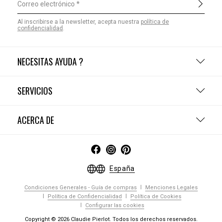
Correo electrónico
Al inscribirse a la newsletter, acepta nuestra
política de
confidencialidad
.
NECESITAS AYUDA ?
SERVICIOS
ACERCA DE
España
Condiciones Generales - Guía de compras
Menciones Legales
Política de Confidencialidad
Política de Cookies
Configurar las cookies
Copyright © 2026 Claudie Pierlot. Todos los derechos reservados.