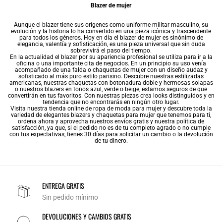
Blazer de mujer
Aunque el blazer tiene sus orígenes como uniforme militar masculino, su
evolución y la historia lo ha convertido en una pieza icónica y trascendente
para todos los géneros. Hoy en día el blazer de mujer es sinónimo de
elegancia, valentía y sofisticación, es una pieza universal que sin duda
sobrevivirá el paso del tiempo.
En la actualidad el blazer por su apariencia profesional se utiliza para ir a la
oficina o una importante cita de negocios. En un principio su uso venía
acompañado de una falda o
chaquetas de mujer
con un diseño audaz y
sofisticado al más puro estilo parisino. Descubre nuestras estilizadas
americanas, nuestras chaquetas con botonadura doble y hermosas solapas
o nuestros blazers en tonos azul, verde o beige, estamos seguros de que
convertirán en tus favoritos. Con nuestras piezas crea looks distinguidos y en
tendencia que no encontrarás en ningún otro lugar.
Visita nuestra tienda online de
ropa de moda para mujer
y descubre toda la
variedad de elegantes blazers y chaquetas para mujer que tenemos para ti,
ordena ahora y aprovecha nuestros envíos gratis y nuestra política de
satisfacción, ya que, si el pedido no es de tu completo agrado o no cumple
con tus expectativas, tienes 30 días para solicitar un cambio o la devolución
de tu dinero.
ENTREGA GRATIS
Sin pedido mínimo
DEVOLUCIONES Y CAMBIOS GRATIS