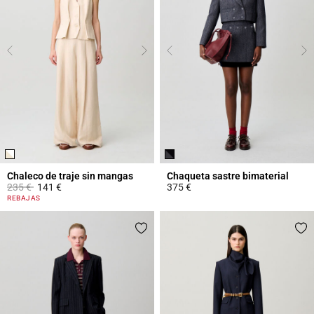
Chaleco de traje sin mangas
Chaqueta sastre bimaterial
Price reduced from
to
235 €
141 €
375 €
5 out of 5 Customer Rating
5 out of 5 Customer Rating
REBAJAS