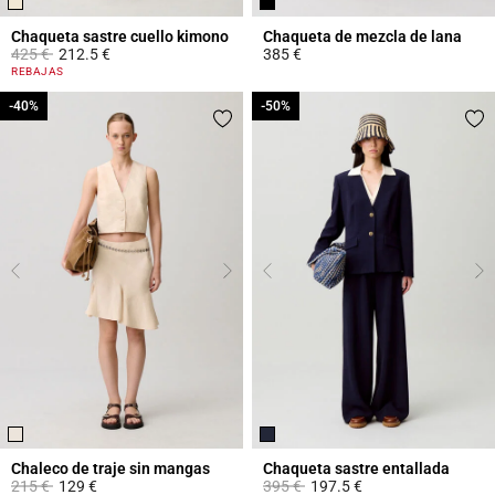
Chaqueta sastre cuello kimono
Chaqueta de mezcla de lana
Price reduced from
to
425 €
212.5 €
385 €
4 out of 5 Customer Rating
3,4 out of 5 Customer Rating
REBAJAS
-40%
-40%
-50%
-50%
Chaleco de traje sin mangas
Chaqueta sastre entallada
Price reduced from
to
Price reduced from
to
215 €
129 €
395 €
197.5 €