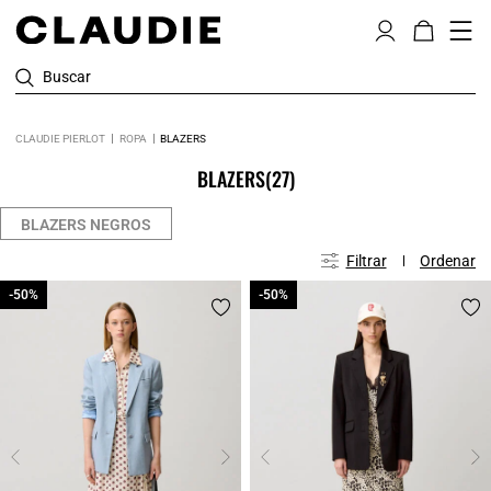
Buscar
CLAUDIE PIERLOT
ROPA
BLAZERS
BLAZERS
(27)
BLAZERS NEGROS
Filtrar
Ordenar
-50%
-50%
-50%
-50%