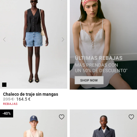
Chaleco de traje sin mangas
Price reduced from
to
235 €
164.5 €
5 out of 5 Customer Rating
REBAJAS
-40%
-40%