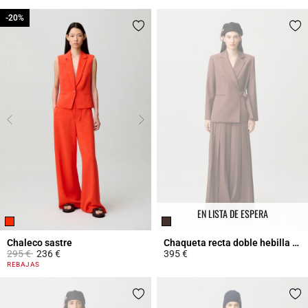
-20%
-20%
EN LISTA DE ESPERA
Chaleco sastre
Chaqueta recta doble hebilla plata
Price reduced from
to
295 €
236 €
395 €
5 out of 5 Customer Rating
3,4 out of 5 Customer Rating
REBAJAS