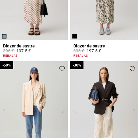
Blazer de sastre
Blazer de sastre
Price reduced from
to
Price reduced from
to
395 €
197.5 €
395 €
197.5 €
4,1 out of 5 Customer Rating
5 out of 5 Customer Rating
REBAJAS
REBAJAS
-50%
-50%
-30%
-30%