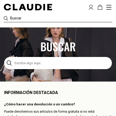
Buscar
La
información
que
BUSCAR
ha
seleccionado
se
Al
ha
int
cargado.
va
Utilice
en
la
la
tecla
ba
Tab
de
para
INFORMACIÓN DESTACADA
bú
navegar
se
por
¿Cómo hacer una devolución o un cambio?
mu
el
su
Puede devolvernos sus artículos de forma gratuita si no está
contenido.