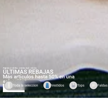
PRIMAVERA-VERANO 2026
ÚLTIMAS REBAJAS
Más artículos hasta 50% en una
selección*
Toda la seleccion
Vestidos
Tops
Faldas
VER TODO