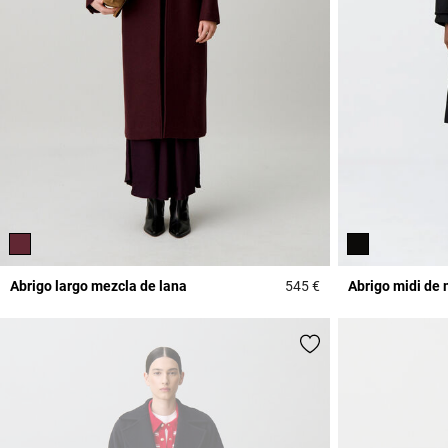
Abrigo largo mezcla de lana
545 €
Abrigo midi de 
3,2 out of 5 Custome