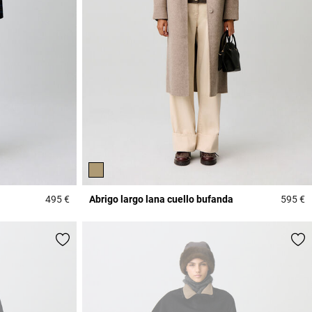
495 €
Abrigo largo lana cuello bufanda
595 €
3,8 out of 5 Customer Rating
3