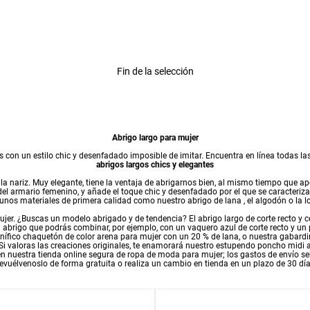
r Rating
Fin de la selección
Abrigo largo para mujer
s con un estilo chic y desenfadado imposible de imitar. Encuentra en línea todas l
abrigos largos chics y elegantes
a nariz. Muy elegante, tiene la ventaja de abrigarnos bien, al mismo tiempo que a
el armario femenino, y añade el toque chic y desenfadado por el que se caracteriz
 unos materiales de primera calidad como nuestro
abrigo de lana
, el algodón o la 
ujer. ¿Buscas un modelo abrigado y de tendencia? El abrigo largo de corte recto y
un abrigo que podrás combinar, por ejemplo, con un vaquero azul de corte recto y un
nífico chaquetón de color arena para mujer con un 20 % de lana, o nuestra
gabardi
 Si valoras las creaciones originales, te enamorará nuestro estupendo poncho mid
 en nuestra tienda online segura de
ropa de moda para mujer
; los gastos de envío s
evuélvenoslo de forma gratuita o realiza un cambio en tienda en un plazo de 30 día