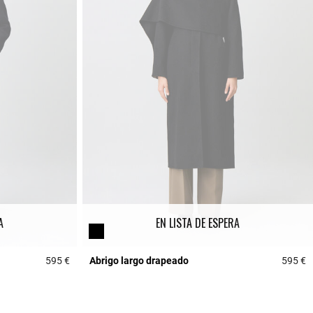
A
EN LISTA DE ESPERA
595 €
Abrigo largo drapeado
595 €
3,9 out of 5 Customer Rating
3