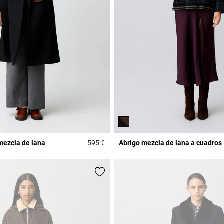
mezcla de lana
595 €
Abrigo mezcla de lana a cuadros
r Rating
4,7 out of 5 Customer Rating