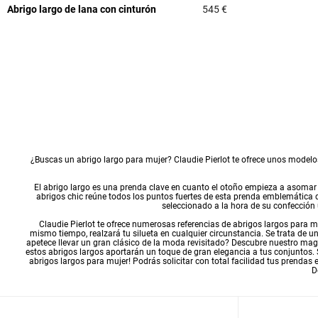
Abrigo largo de lana con cinturón
545 €
3,6 out of 5 Custome
¿Buscas un abrigo largo para mujer? Claudie Pierlot te ofrece unos modelo
El abrigo largo es una prenda clave en cuanto el otoño empieza a asomar l
abrigos chic
reúne todos los puntos fuertes de esta prenda emblemática d
seleccionado a la hora de su confección
Claudie Pierlot te ofrece numerosas referencias de abrigos largos para m
mismo tiempo, realzará tu silueta en cualquier circunstancia. Se trata de 
apetece llevar un gran clásico de la moda revisitado? Descubre nuestro mag
estos abrigos largos aportarán un toque de gran elegancia a tus conjuntos.
abrigos largos para mujer! Podrás solicitar con total facilidad tus prendas
D