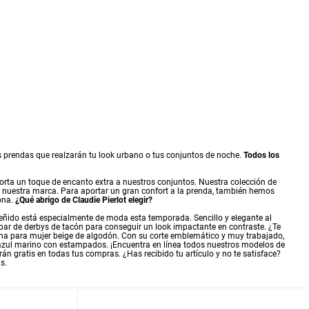
as prendas que realzarán tu look urbano o tus conjuntos de noche.
Todos los
porta un toque de encanto extra a nuestros conjuntos. Nuestra colección de
a nuestra marca. Para aportar un gran confort a la prenda, también hemos
lona.
¿Qué abrigo de Claudie Pierlot elegir?
 ceñido está especialmente de moda esta temporada. Sencillo y elegante al
 par de derbys de tacón para conseguir un look impactante en contraste. ¿Te
na para mujer
beige de algodón. Con su corte emblemático y muy trabajado,
i azul marino con estampados. ¡Encuentra en línea todos nuestros modelos de
erán gratis en todas tus compras. ¿Has recibido tu artículo y no te satisface?
s.