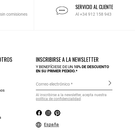
SERVICIO AL CLIENTE
 sin comisiones
Al +34 912 158 943
OTROS
INSCRIBIRSE A LA NEWSLETTER
Y BENEFÍCIESE DE UN
10% DE DESCUENTO
EN SU PRIMER PEDIDO.*
Correo electrónico
sos
Al inscribirse a la newsletter, acepta nuestra
política de confidencialidad
.
a
España