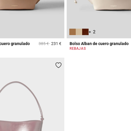
+ 2
Price reduced from
to
 cuero granulado
385 €
231 €
Bolso Alban de cuero granulado
Rating
5 out of 5 Customer Rating
REBAJAS