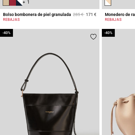
+ 1
Price reduced from
to
Bolso bombonera de piel granulada
285 €
171 €
Monedero de ra
4,7 out of 5 Custome
REBAJAS
REBAJAS
-40%
-40%
-40%
-40%