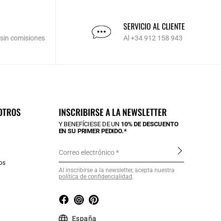
SERVICIO AL CLIENTE
 sin comisiones
Al +34 912 158 943
OTROS
INSCRIBIRSE A LA NEWSLETTER
Y BENEFÍCIESE DE UN
10% DE DESCUENTO
EN SU PRIMER PEDIDO.*
Correo electrónico
os
Al inscribirse a la newsletter, acepta nuestra
política de confidencialidad
.
a
España