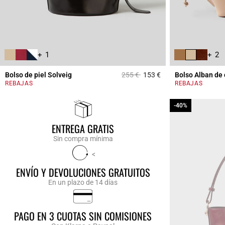
+ 1
+ 2
Price reduced from
to
Bolso de piel Solveig
255 €
153 €
Bolso Alban de
5 out of 5 Customer 
REBAJAS
REBAJAS
-40%
-40%
ENTREGA GRATIS
Sin compra mínima
<
ENVÍO Y DEVOLUCIONES GRATUITOS
En un plazo de 14 días
PAGO EN 3 CUOTAS SIN COMISIONES