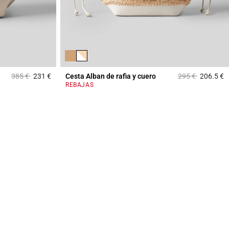
Price reduced from
to
Price reduced f
to
385 €
231 €
Cesta Alban de rafia y cuero
295 €
206.5 €
4,4 out of 5 Customer Rating
3
REBAJAS