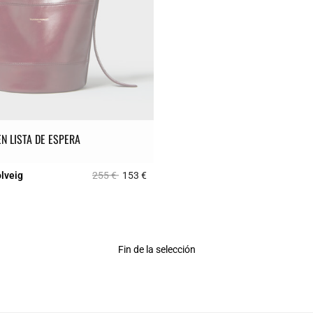
EN LISTA DE ESPERA
Price reduced from
to
olveig
255 €
153 €
5 out of 5 Customer Rating
Fin de la selección