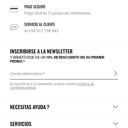
PAGO SEGURO
Pago fácil en 3 cuotas sin comisiones
SERVICIO AL CLIENTE
Al +34 912 158 943
INSCRIBIRSE A LA NEWSLETTER
Y BENEFÍCIESE DE UN
10% DE DESCUENTO EN SU PRIMER
PEDIDO.*
Correo electrónico
Al inscribirse a la newsletter, acepta nuestra
política de
confidencialidad
.
NECESITAS AYUDA ?
SERVICIOS