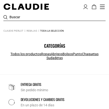
Buscar
CLAUDIE PIERLOT
REBAJAS
TODA LA SELECCIÓN
CATEGORÍAS
Todos los productos
Ropas
Abrigos
Bolsos
Punto
Chaquetas
Sudaderas
ENTREGA GRATIS
Sin pedido mínimo
DEVOLUCIONES Y CAMBIOS GRATIS
En un plazo de 14 días