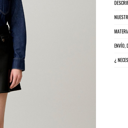
DESCR
NUEST
MATER
ENVÍO,
¿ NECE