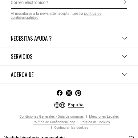
Correo electrónico
Al inscribirse a la newsletter, acepta nuestra
política de
confidencialidad
.
NECESITAS AYUDA ?
SERVICIOS
ACERCA DE
España
Condiciones Generales - Guía de compras
Menciones Legales
Política de Confidencialidad
Política de Cookies
Configurar las cookies
Copyright © 2026 Claudie Pierlot. Todos los derechos reservados.
Vestido bimateria trampantojo