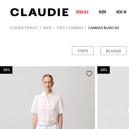
REBAJAS
ROPA
NEW IN
CLAUDIE PIERLOT
ROPA
TOPS Y CAMISAS
CAMISAS BLANCAS
TOPS
BLUSAS
-50%
-50%
-20%
-20%