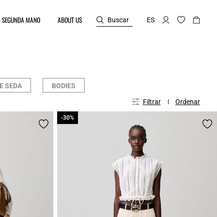
SEGUNDA MANO
ABOUT US
Buscar
ES
E SEDA
BODIES
Filtrar
Ordenar
-30%
-30%