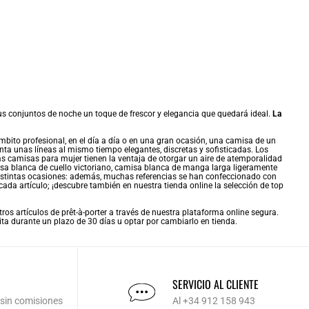
us conjuntos de noche un toque de frescor y elegancia que quedará ideal.
La
bito profesional, en el día a día o en una gran ocasión, una camisa de un
ta unas líneas al mismo tiempo elegantes, discretas y sofisticadas. Los
as camisas para mujer tienen la ventaja de otorgar un aire de atemporalidad
isa blanca de cuello victoriano, camisa blanca de manga larga ligeramente
 distintas ocasiones: además, muchas referencias se han confeccionado con
ada artículo; ¡descubre también en nuestra tienda online la selección de
top
os artículos de prêt-à-porter a través de nuestra plataforma online segura.
uita durante un plazo de 30 días u optar por cambiarlo en tienda.
SERVICIO AL CLIENTE
 sin comisiones
Al +34 912 158 943