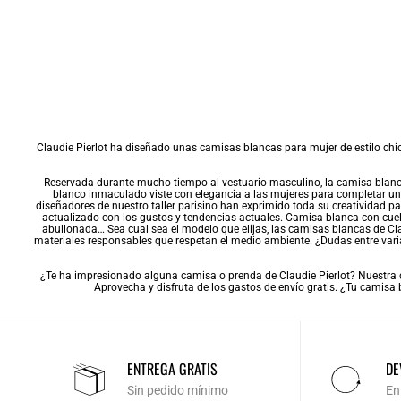
Claudie Pierlot ha diseñado unas camisas blancas para mujer de estilo chic
Reservada durante mucho tiempo al vestuario masculino, la camisa blanca 
blanco inmaculado viste con elegancia a las mujeres para completar un
diseñadores de nuestro taller parisino han exprimido toda su creatividad p
actualizado con los gustos y tendencias actuales. Camisa blanca con cuel
abullonada… Sea cual sea el modelo que elijas, las camisas blancas de Cl
materiales responsables que respetan el medio ambiente. ¿Dudas entre varia
¿Te ha impresionado alguna camisa o prenda de Claudie Pierlot? Nuestra
Aprovecha y disfruta de los gastos de envío gratis. ¿Tu camisa b
ENTREGA GRATIS
DE
Sin pedido mínimo
En