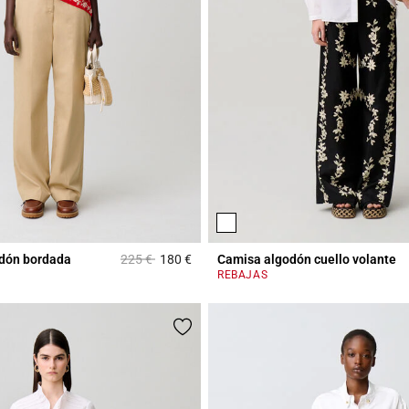
Price reduced from
to
dón bordada
225 €
180 €
Camisa algodón cuello volante
Rating
5 out of 5 Customer Rating
REBAJAS