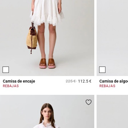
Price reduced from
to
Camisa de encaje
225 €
112.5 €
Camisa de algo
5 out of 5 Customer 
REBAJAS
REBAJAS