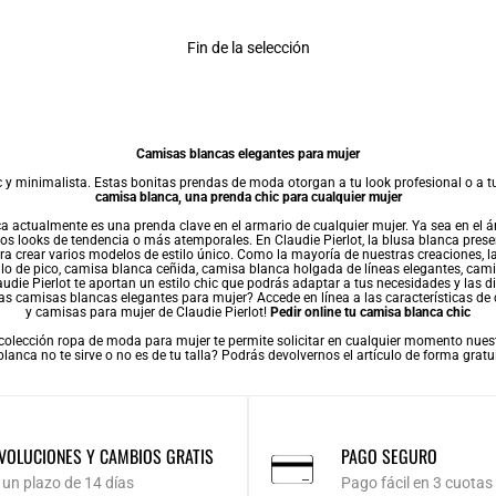
Fin de la selección
Camisas blancas elegantes para mujer
 y minimalista. Estas bonitas prendas de moda otorgan a tu look profesional o a t
camisa blanca, una prenda chic para cualquier mujer
actualmente es una prenda clave en el armario de cualquier mujer. Ya sea en el ám
os looks de tendencia o más atemporales. En Claudie Pierlot, la
blusa
blanca presen
ara crear varios modelos de estilo único. Como la mayoría de nuestras creaciones, l
lo de pico, camisa blanca ceñida, camisa blanca holgada de líneas elegantes, cam
audie Pierlot te aportan un estilo chic que podrás adaptar a tus necesidades y las
s camisas blancas elegantes para mujer? Accede en línea a las características de c
y
camisas para mujer
de Claudie Pierlot!
Pedir online tu camisa blanca chic
 colección
ropa de moda para mujer
te permite solicitar en cualquier momento nuestr
lanca no te sirve o no es de tu talla? Podrás devolvernos el artículo de forma grat
VOLUCIONES Y CAMBIOS GRATIS
PAGO SEGURO
 un plazo de 14 días
Pago fácil en 3 cuotas