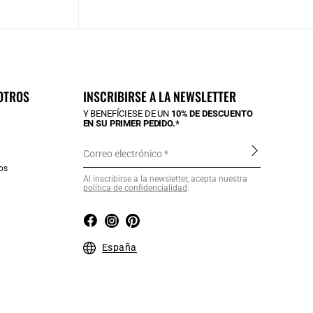
OTROS
INSCRIBIRSE A LA NEWSLETTER
Y BENEFÍCIESE DE UN
10% DE DESCUENTO
EN SU PRIMER PEDIDO.*
Correo electrónico
os
Al inscribirse a la newsletter, acepta nuestra
política de confidencialidad
.
a
España