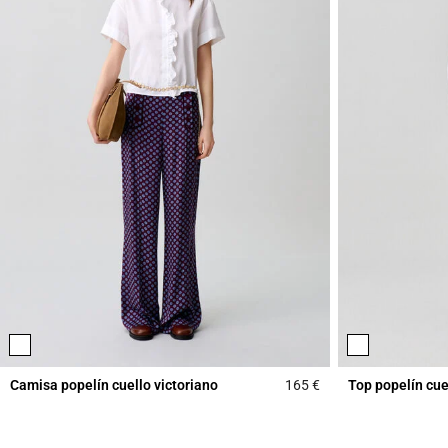
Camisa popelín cuello victoriano
165 €
Top popelín cue
5 out of 5 Customer 