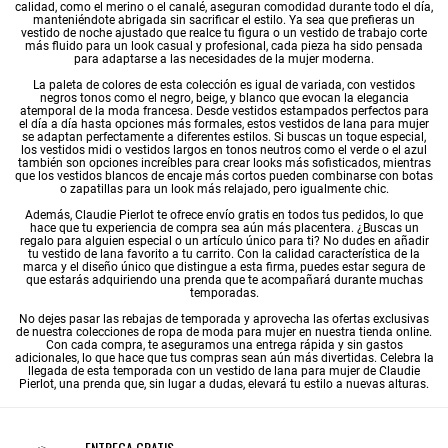
calidad, como el merino o el canalé, aseguran comodidad durante todo el día,
manteniéndote abrigada sin sacrificar el estilo. Ya sea que prefieras un
vestido de noche
ajustado que realce tu figura o un
vestido de trabajo
corte
más fluido para un look casual y profesional, cada pieza ha sido pensada
para adaptarse a las necesidades de la mujer moderna.
La paleta de colores de esta colección es igual de variada, con
vestidos
negros
tonos como el negro, beige, y blanco que evocan la elegancia
atemporal de la moda francesa. Desde
vestidos estampados
perfectos para
el día a día hasta opciones más formales, estos vestidos de lana para mujer
se adaptan perfectamente a diferentes estilos. Si buscas un toque especial,
los vestidos midi o
vestidos largos
en tonos neutros como el verde o el azul
también son opciones increíbles para crear looks más sofisticados, mientras
que los
vestidos blancos
de encaje más cortos pueden combinarse con botas
o zapatillas para un look más relajado, pero igualmente chic.
Además, Claudie Pierlot te ofrece envío gratis en todos tus pedidos, lo que
hace que tu experiencia de compra sea aún más placentera. ¿Buscas un
regalo para alguien especial o un artículo único para ti? No dudes en añadir
tu vestido de lana favorito a tu carrito. Con la calidad característica de la
marca y el diseño único que distingue a esta firma, puedes estar segura de
que estarás adquiriendo una prenda que te acompañará durante muchas
temporadas.
No dejes pasar las rebajas de temporada y aprovecha las ofertas exclusivas
de nuestra colecciones de
ropa de moda para mujer
en nuestra tienda online.
Con cada compra, te aseguramos una entrega rápida y sin gastos
adicionales, lo que hace que tus compras sean aún más divertidas. Celebra la
llegada de esta temporada con un vestido de lana para mujer de Claudie
Pierlot, una prenda que, sin lugar a dudas, elevará tu estilo a nuevas alturas.
ENTREGA GRATIS