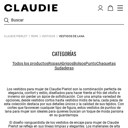
Buscar
CLAUDIE PIERLOT
ROPA
VESTIDOS
VESTIDOS DE LANA
CATEGORÍAS
Todos los productos
Ropas
Abrigos
Bolsos
Punto
Chaquetas
Sudaderas
Los
vestidos para mujer
de Claudie Pierlot son la combinación perfecta de
elegancia, confort y estilo, diseñados para hacer frente al frío del otoño e
invierno sin perder un ápice de sofisticación. Con una amplia variedad de
opciones, desde
vestidos cortos
hasta
vestidos midis
de lana, cada pieza de
esta colección destaca por sus detalles únicos y la calidad de sus tejidos. Con
cortes que favorecen cualquier tipo de figura, estos
vestidos de punto
o de
lana para mujer son ideales para quienes buscan un toque de moda parisina
en su guardarropa.
El diseño vanguardista de los
vestidos de encaje
para mujer de Claudie
Pierlot se refleja en sus líneas limpias y elegantes. Los materiales de alta