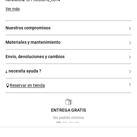
- Cierre con cremallera invisible en el lateral
Modelo mide 177 cm y lleva una talla 34
Ver más
nuestros compromisos
materiales y mantenimiento
envío, devoluciones y cambios
¿ necesita ayuda ?
Reservar en tienda
ENTREGA GRATIS
Previous
Next
Sin pedido mínimo