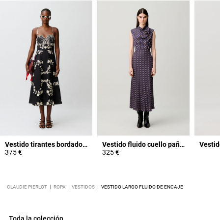
Vestido tirantes bordados florales
Vestido fluido cuello pañuelo
Vestid
375 €
325 €
CLAUDIE PIERLOT
ROPA
VESTIDOS
VESTIDO LARGO FLUIDO DE ENCAJE
Toda la colección