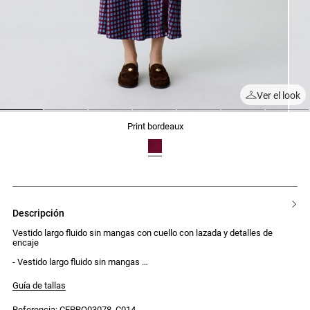
Ver el look
1
2
3
4
5
6
7
print bordeaux
descripción
Vestido largo fluido sin mangas con cuello con lazada y detalles de
encaje
- Vestido largo fluido sin mangas
- Cuello con lazada para anudar
- Detalle de encaje incrustado en el escote
Guía de tallas
- Abertura alta en el lateral con encaje aplicado
- Corte asimétrico a la altura de las caderas
Referencia: CFPRO03078_C014