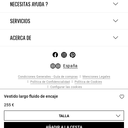
NECESITAS AYUDA ?
SERVICIOS
ACERCA DE
España
Condiciones Generales - Guía de compras
Menciones Legales
Política de Confidencialidad
Política de Cookies
Configurar las cookies
Copyright © 2026 Claudie Pierlot. Todos los derechos reservados.
Vestido largo fluido de encaje
255 €
TALLA
AÑADIR A LA CESTA