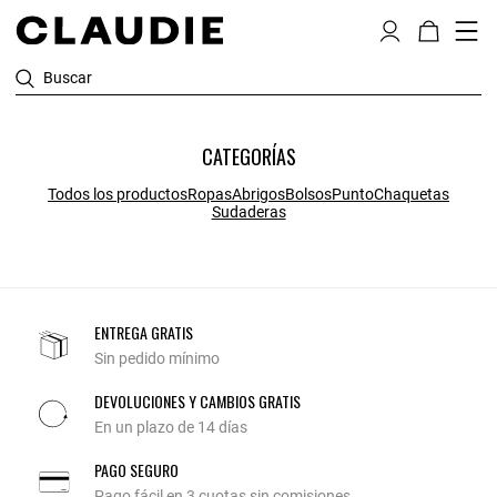
Buscar
CATEGORÍAS
Todos los productos
Ropas
Abrigos
Bolsos
Punto
Chaquetas
Sudaderas
ENTREGA GRATIS
Sin pedido mínimo
DEVOLUCIONES Y CAMBIOS GRATIS
En un plazo de 14 días
PAGO SEGURO
Pago fácil en 3 cuotas sin comisiones