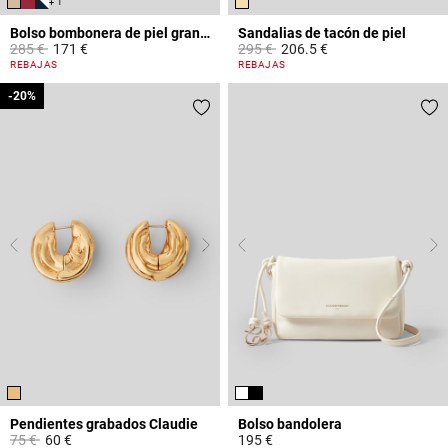
+ 1
Bolso bombonera de piel granulada
Sandalias de tacón de piel
Price reduced from
to
Price reduced from
to
285 €
171 €
295 €
206.5 €
4,7 out of 5 Customer Rating
4,4 out of 5 Customer Rating
REBAJAS
REBAJAS
-20%
-20%
Pendientes grabados Claudie
Bolso bandolera
Price reduced from
to
75 €
60 €
195 €