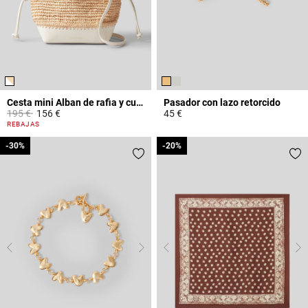
Cesta mini Alban de rafia y cuero
Pasador con lazo retorcido
Price reduced from
to
195 €
156 €
45 €
4,1 out of 5 Customer Rating
4,5 out of 5 Customer Rating
REBAJAS
-30%
-30%
-20%
-20%