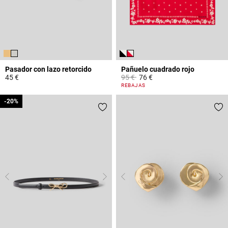
Pasador con lazo retorcido
Pañuelo cuadrado rojo
Price reduced from
to
45 €
95 €
76 €
5 out of 5 Customer Rating
4,8 out of 5 Customer Rating
REBAJAS
-20%
-20%