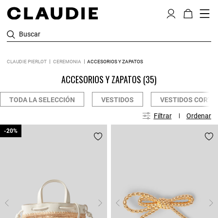
Buscar
CLAUDIE PIERLOT
CEREMONIA
ACCESORIOS Y ZAPATOS
ACCESORIOS Y ZAPATOS
(35)
TODA LA SELECCIÓN
VESTIDOS
VESTIDOS CORTO
Filtrar
Ordenar
-20%
-20%