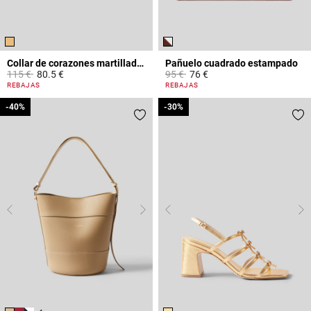
Collar de corazones martillados
Pañuelo cuadrado estampado
Price reduced from
to
Price reduced from
to
115 €
80.5 €
95 €
76 €
4,2 out of 5 Customer Rating
4,4 out of 5 Customer Rating
REBAJAS
REBAJAS
-40%
-40%
-30%
-30%