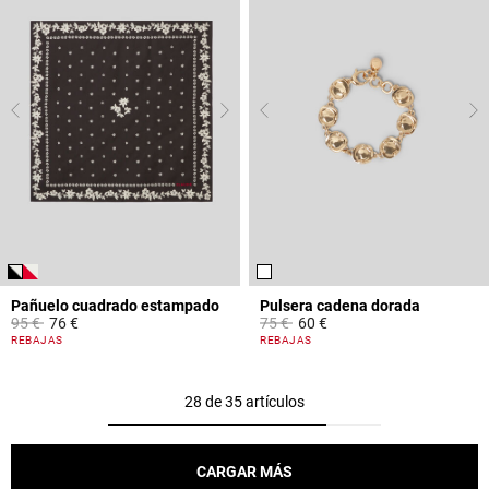
Pañuelo cuadrado estampado
Pulsera cadena dorada
Price reduced from
to
Price reduced from
to
95 €
76 €
75 €
60 €
3,7 out of 5 Customer Rating
3,4 out of 5 Customer Rating
REBAJAS
REBAJAS
28 de 35 artículos
CARGAR MÁS