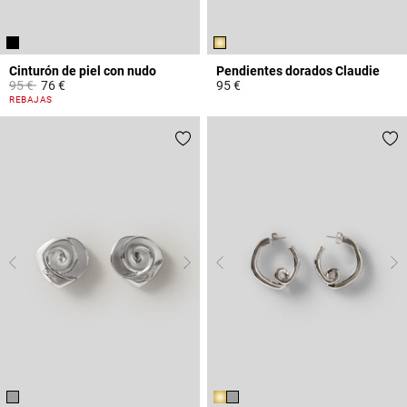
Cinturón de piel con nudo
Pendientes dorados Claudie
Price reduced from
to
95 €
76 €
95 €
5 out of 5 Customer Rating
4,1 out of 5 Customer Rating
REBAJAS