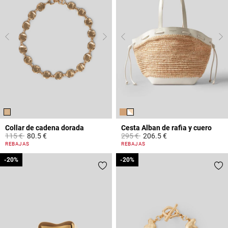
Collar de cadena dorada
Cesta Alban de rafia y cuero
Price reduced from
to
Price reduced from
to
115 €
80.5 €
295 €
206.5 €
5 out of 5 Customer Rating
3,2 out of 5 Customer Rating
REBAJAS
REBAJAS
-20%
-20%
-20%
-20%