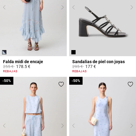
Falda midi de encaje
Sandalias de piel con joyas
Price reduced from
to
Price reduced from
to
255 €
178.5 €
295 €
177 €
3,5 out of 5 Customer Rating
3,7 out of 5 Customer Rating
REBAJAS
REBAJAS
-50%
-50%
-50%
-50%