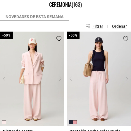
CEREMONIA
(163)
NOVEDADES DE ESTA SEMANA
Filtrar
Ordenar
-50%
-50%
-50%
-50%