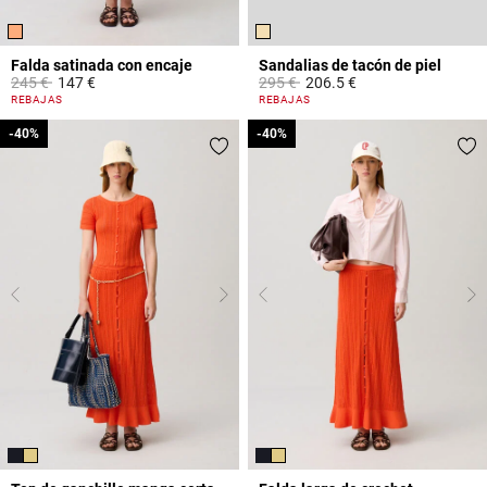
Falda satinada con encaje
Sandalias de tacón de piel
Price reduced from
to
Price reduced from
to
245 €
147 €
295 €
206.5 €
3,5 out of 5 Customer Rating
4,4 out of 5 Customer Rating
REBAJAS
REBAJAS
-40%
-40%
-40%
-40%