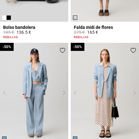
Bolso bandolera
Falda midi de flores
Price reduced from
to
Price reduced from
to
195 €
136.5 €
275 €
165 €
3,9 out of 5 Customer Rating
5 out of 5 Customer Rating
REBAJAS
REBAJAS
-50%
-50%
-50%
-50%