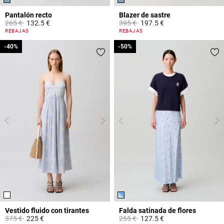
Pantalón recto
Blazer de sastre
Price reduced from
to
Price reduced from
to
265 €
132.5 €
395 €
197.5 €
5 out of 5 Customer Rating
4,1 out of 5 Customer Rating
REBAJAS
REBAJAS
-40%
-40%
-50%
-50%
Vestido fluido con tirantes
Falda satinada de flores
Price reduced from
to
Price reduced from
to
375 €
225 €
255 €
127.5 €