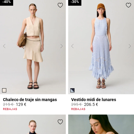
-40%
-40%
-30%
-30%
Chaleco de traje sin mangas
Vestido midi de lunares
Price reduced from
to
Price reduced from
to
215 €
129 €
295 €
206.5 €
5 out of 5 Customer Rating
5 out of 5 Customer Rating
REBAJAS
REBAJAS