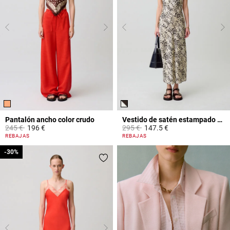
Pantalón ancho color crudo
Vestido de satén estampado animal
Price reduced from
to
Price reduced from
to
245 €
196 €
295 €
147.5 €
4 out of 5 Customer Rating
3,1 out of 5 Customer Rating
REBAJAS
REBAJAS
-30%
-30%