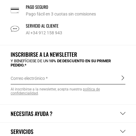
PAGO SEGURO
Pago fácil en 3 cuotas sin comisiones
SERVICIO AL CLIENTE
Al +34 912 158 943
INSCRIBIRSE A LA NEWSLETTER
Y BENEFÍCIESE DE UN
10% DE DESCUENTO EN SU PRIMER
PEDIDO.*
Correo electrónico
Al inscribirse a la newsletter, acepta nuestra
política de
confidencialidad
.
NECESITAS AYUDA ?
SERVICIOS