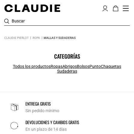
Buscar
CLAUDIE PIERLOT
ROPA
MALLAS Y SUDADERAS
CATEGORÍAS
Todos los productos
Ropas
Abrigos
Bolsos
Punto
Chaquetas
Sudaderas
ENTREGA GRATIS
Sin pedido mínimo
DEVOLUCIONES Y CAMBIOS GRATIS
En un plazo de 14 días