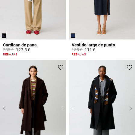
Cárdigan de pana
Vestido largo de punto
Price reduced from
to
Price reduced from
to
255 €
127.5 €
185 €
111 €
3,2 out of 5 Customer Rating
5 out of 5 Customer Rating
REBAJAS
REBAJAS