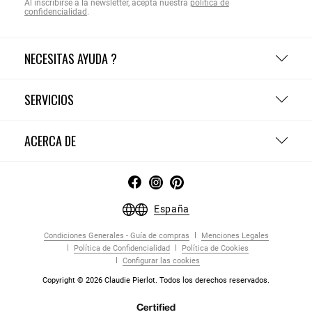
Al inscribirse a la newsletter, acepta nuestra
política de
confidencialidad
.
NECESITAS AYUDA ?
SERVICIOS
ACERCA DE
España
Condiciones Generales - Guía de compras
Menciones Legales
Política de Confidencialidad
Política de Cookies
Configurar las cookies
Copyright © 2026 Claudie Pierlot. Todos los derechos reservados.