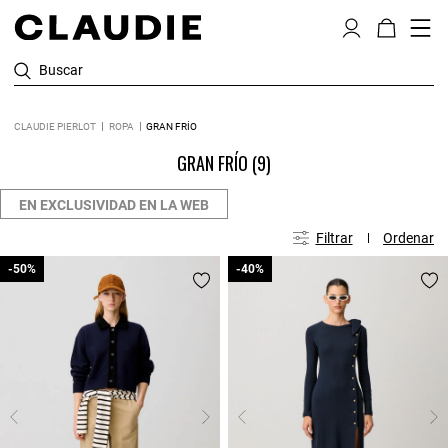
Buscar
CLAUDIE PIERLOT
ROPA
GRAN FRÍO
GRAN FRÍO
(9)
EN EXCLUSIVIDAD EN LA WEB
Filtrar
Ordenar
-50%
-50%
-40%
-40%