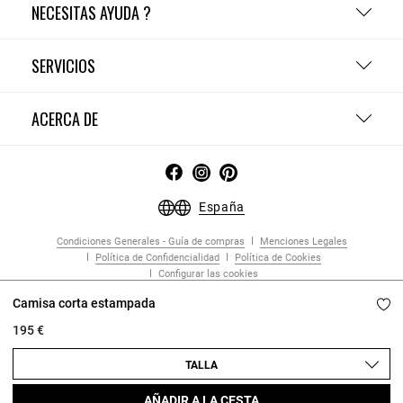
NECESITAS AYUDA ?
SERVICIOS
ACERCA DE
España
Condiciones Generales - Guía de compras
Menciones Legales
Política de Confidencialidad
Política de Cookies
Configurar las cookies
Copyright © 2026 Claudie Pierlot. Todos los derechos reservados.
Camisa corta estampada
195 €
TALLA
AÑADIR A LA CESTA