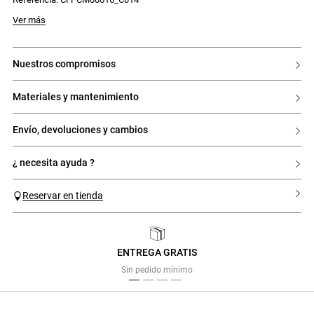
Modelo mide 177 cm y lleva una talla 34
Ver más
nuestros compromisos
materiales y mantenimiento
envío, devoluciones y cambios
¿ necesita ayuda ?
Reservar en tienda
ENTREGA GRATIS
Previous
Next
Sin pedido mínimo