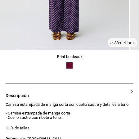
Ver el look
1
2
3
4
5
6
7
print bordeaux
descripción
Camisa estampada de manga corta con cuello sastre y detalles a tono
- Camisa estampada de manga corta
- Cuello sastre con ribete a tono
- Tapeta de botones delantera con 4 botones a tono
- Jaretas con lazos en los laterales para efecto fruncido
Guía de tallas
- Corte corto y ajustado
- Bolsillo de ojal en el lado izquierdo del pecho
Referencia: CFPCM00616_C014