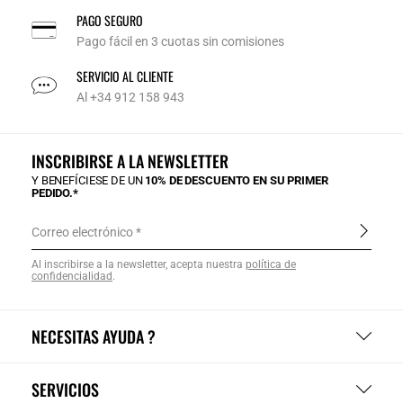
PAGO SEGURO
Pago fácil en 3 cuotas sin comisiones
SERVICIO AL CLIENTE
Al +34 912 158 943
INSCRIBIRSE A LA NEWSLETTER
Y BENEFÍCIESE DE UN
10% DE DESCUENTO EN SU PRIMER
PEDIDO.*
Correo electrónico
Al inscribirse a la newsletter, acepta nuestra
política de
confidencialidad
.
NECESITAS AYUDA ?
SERVICIOS