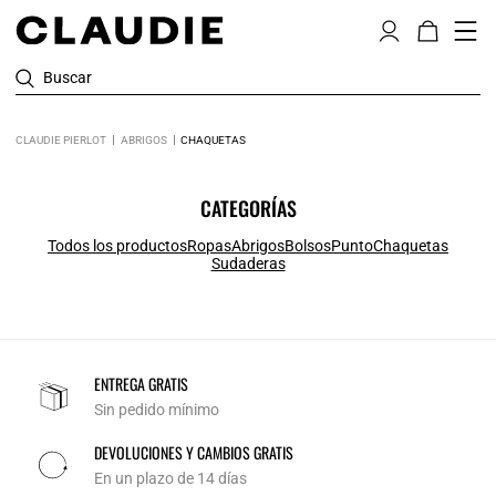
Buscar
CLAUDIE PIERLOT
ABRIGOS
CHAQUETAS
CATEGORÍAS
Todos los productos
Ropas
Abrigos
Bolsos
Punto
Chaquetas
Sudaderas
ENTREGA GRATIS
Sin pedido mínimo
DEVOLUCIONES Y CAMBIOS GRATIS
En un plazo de 14 días