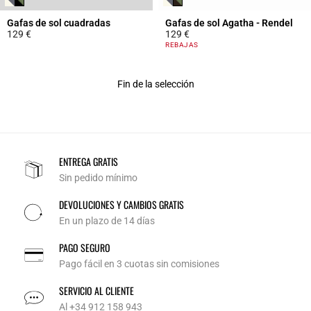
Gafas de sol cuadradas
Gafas de sol Agatha - Rendel
129 €
129 €
4,1 out of 5 Customer Rating
3,1 out of 5 Customer Rating
REBAJAS
Fin de la selección
ENTREGA GRATIS
Sin pedido mínimo
DEVOLUCIONES Y CAMBIOS GRATIS
En un plazo de 14 días
PAGO SEGURO
Pago fácil en 3 cuotas sin comisiones
SERVICIO AL CLIENTE
Al +34 912 158 943