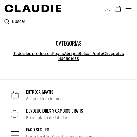
Buscar
CATEGORÍAS
Todos los productos
Ropas
Abrigos
Bolsos
Punto
Chaquetas
Sudaderas
ENTREGA GRATIS
Sin pedido mínimo
DEVOLUCIONES Y CAMBIOS GRATIS
En un plazo de 14 días
PAGO SEGURO
Pago fácil en 3 cuotas sin comisiones