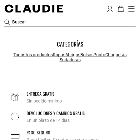
Buscar
CATEGORÍAS
Todos los productos
Ropas
Abrigos
Bolsos
Punto
Chaquetas
Sudaderas
ENTREGA GRATIS
Sin pedido mínimo
DEVOLUCIONES Y CAMBIOS GRATIS
En un plazo de 14 días
PAGO SEGURO
Pago fácil en 3 cuotas sin comisiones