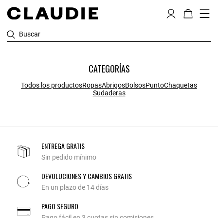
Buscar
CATEGORÍAS
Todos los productos
Ropas
Abrigos
Bolsos
Punto
Chaquetas
Sudaderas
ENTREGA GRATIS
Sin pedido mínimo
DEVOLUCIONES Y CAMBIOS GRATIS
En un plazo de 14 días
PAGO SEGURO
Pago fácil en 3 cuotas sin comisiones