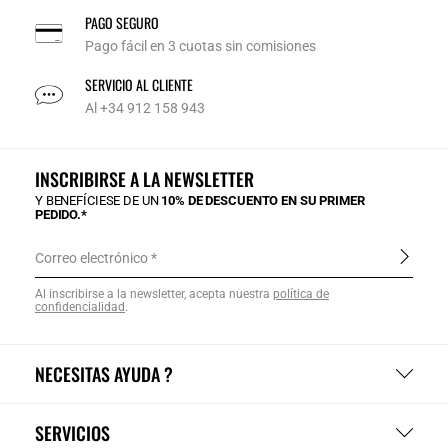
PAGO SEGURO
Pago fácil en 3 cuotas sin comisiones
SERVICIO AL CLIENTE
Al +34 912 158 943
INSCRIBIRSE A LA NEWSLETTER
Y BENEFÍCIESE DE UN
10% DE DESCUENTO EN SU PRIMER
PEDIDO.*
Correo electrónico
Al inscribirse a la newsletter, acepta nuestra
política de
confidencialidad
.
NECESITAS AYUDA ?
SERVICIOS