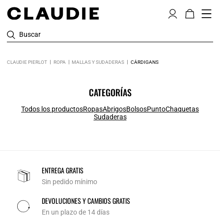
Buscar
CLAUDIE PIERLOT
ROPA
MALLAS Y SUDADERAS
CÁRDIGANS
CATEGORÍAS
Todos los productos
Ropas
Abrigos
Bolsos
Punto
Chaquetas
Sudaderas
ENTREGA GRATIS
Sin pedido mínimo
DEVOLUCIONES Y CAMBIOS GRATIS
En un plazo de 14 días