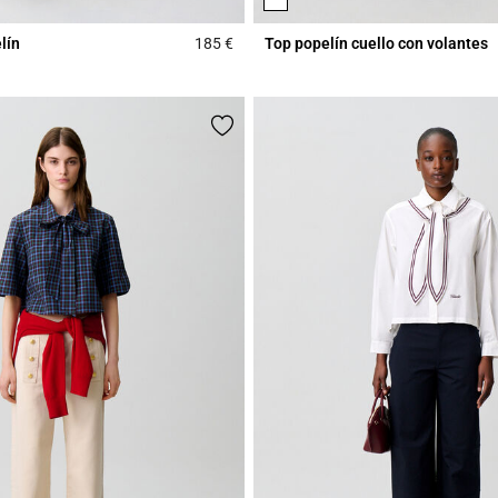
lín
185 €
Top popelín cuello con volantes
r Rating
5 out of 5 Customer Rating