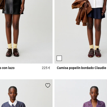
s con lazo
225 €
Camisa popelín bordado Claudie
Rating
3,1 out of 5 Customer Rating