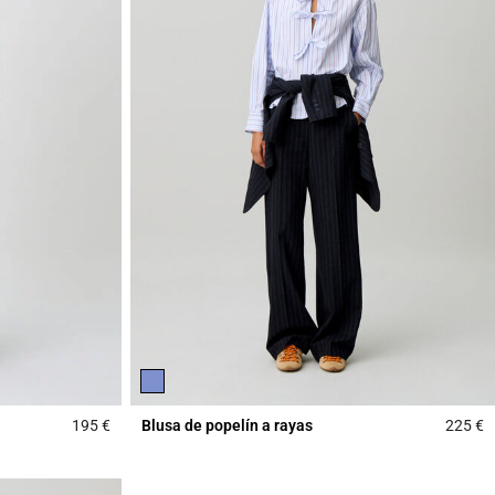
195 €
Blusa de popelín a rayas
225 €
4,6 out of 5 Customer Rating
3