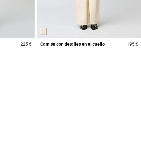
225 €
Camisa con detalles en el cuello
195 €
3,9 out of 5 Customer Rating
4