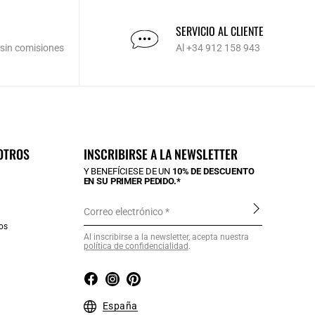
SERVICIO AL CLIENTE
 sin comisiones
Al +34 912 158 943
OTROS
INSCRIBIRSE A LA NEWSLETTER
Y BENEFÍCIESE DE UN
10% DE DESCUENTO
EN SU PRIMER PEDIDO.*
Correo electrónico
os
Al inscribirse a la newsletter, acepta nuestra
política de confidencialidad
.
a
España