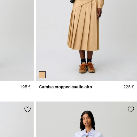
195 €
Camisa cropped cuello alto
225 €
3,9 out of 5 Customer Rating
4