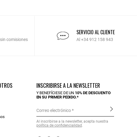
SERVICIO AL CLIENTE
 sin comisiones
Al +34 912 158 943
OTROS
INSCRIBIRSE A LA NEWSLETTER
Y BENEFÍCIESE DE UN
10% DE DESCUENTO
EN SU PRIMER PEDIDO.*
Correo electrónico
sos
Al inscribirse a la newsletter, acepta nuestra
política de confidencialidad
.