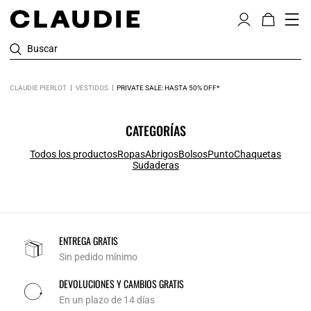
Buscar
CLAUDIE PIERLOT
VESTIDOS
PRIVATE SALE: HASTA 50% OFF*
CATEGORÍAS
Todos los productos
Ropas
Abrigos
Bolsos
Punto
Chaquetas
Sudaderas
ENTREGA GRATIS
Sin pedido mínimo
DEVOLUCIONES Y CAMBIOS GRATIS
En un plazo de 14 días