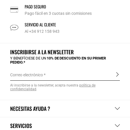
PAGO SEGURO
Pago fácil en 3 cuotas sin comisiones
SERVICIO AL CLIENTE
Al +34 912 158 943
INSCRIBIRSE A LA NEWSLETTER
Y BENEFÍCIESE DE UN
10% DE DESCUENTO EN SU PRIMER
PEDIDO.*
Correo electrónico
Al inscribirse a la newsletter, acepta nuestra
política de
confidencialidad
.
NECESITAS AYUDA ?
SERVICIOS