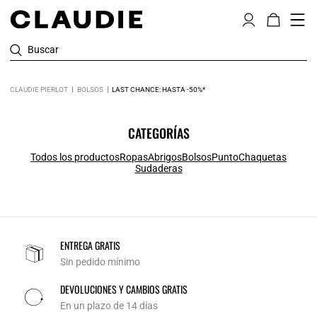
Buscar
CLAUDIE PIERLOT
BOLSOS
LAST CHANCE: HASTA -50%*
CATEGORÍAS
Todos los productos
Ropas
Abrigos
Bolsos
Punto
Chaquetas
Sudaderas
ENTREGA GRATIS
Sin pedido mínimo
DEVOLUCIONES Y CAMBIOS GRATIS
En un plazo de 14 días