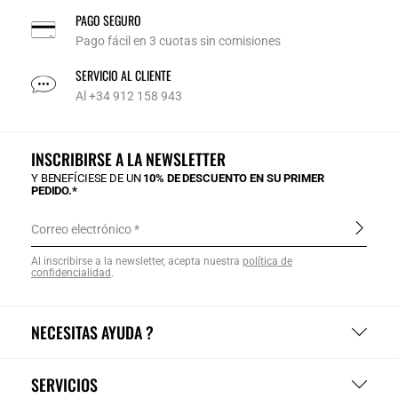
PAGO SEGURO
Pago fácil en 3 cuotas sin comisiones
SERVICIO AL CLIENTE
Al +34 912 158 943
INSCRIBIRSE A LA NEWSLETTER
Y BENEFÍCIESE DE UN
10% DE DESCUENTO EN SU PRIMER
PEDIDO.*
Correo electrónico
Al inscribirse a la newsletter, acepta nuestra
política de
confidencialidad
.
NECESITAS AYUDA ?
SERVICIOS