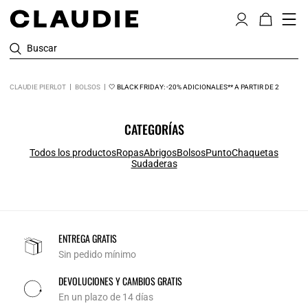
Buscar
CLAUDIE PIERLOT
BOLSOS
🤍 BLACK FRIDAY: -20% ADICIONALES** A PARTIR DE 2
CATEGORÍAS
Todos los productos
Ropas
Abrigos
Bolsos
Punto
Chaquetas
Sudaderas
ENTREGA GRATIS
Sin pedido mínimo
DEVOLUCIONES Y CAMBIOS GRATIS
En un plazo de 14 días