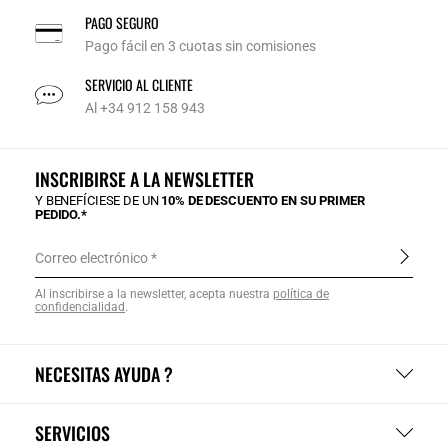
PAGO SEGURO
Pago fácil en 3 cuotas sin comisiones
SERVICIO AL CLIENTE
Al +34 912 158 943
INSCRIBIRSE A LA NEWSLETTER
Y BENEFÍCIESE DE UN
10% DE DESCUENTO EN SU PRIMER
PEDIDO.*
Correo electrónico
Al inscribirse a la newsletter, acepta nuestra
política de
confidencialidad
.
NECESITAS AYUDA ?
SERVICIOS