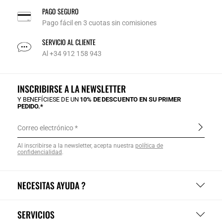
PAGO SEGURO
Pago fácil en 3 cuotas sin comisiones
SERVICIO AL CLIENTE
Al +34 912 158 943
INSCRIBIRSE A LA NEWSLETTER
Y BENEFÍCIESE DE UN
10% DE DESCUENTO EN SU PRIMER
PEDIDO.*
Correo electrónico
Al inscribirse a la newsletter, acepta nuestra
política de
confidencialidad
.
NECESITAS AYUDA ?
SERVICIOS