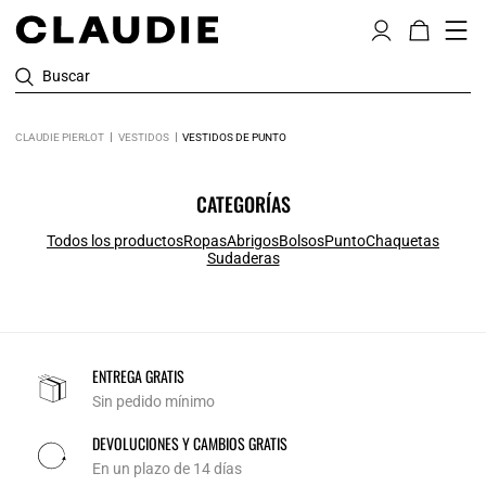
Buscar
CLAUDIE PIERLOT
VESTIDOS
VESTIDOS DE PUNTO
CATEGORÍAS
Todos los productos
Ropas
Abrigos
Bolsos
Punto
Chaquetas
Sudaderas
ENTREGA GRATIS
Sin pedido mínimo
DEVOLUCIONES Y CAMBIOS GRATIS
En un plazo de 14 días