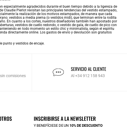
n especialmente agradecidos durante el buen tiempo debido a la ligereza de
e Claudie Pierlot revisitan las principales tendencias del vestido estampado,
specialmente la realización de los motivos estampados, de manera que cada
erano; vestidos a media pierna (o vestidos midi), que terminan entre la rodilla
l año. En cuanto a los cortes, nuestros diseñadores también han apostado por
berturas, vestidos de cuello redondo, o
vestido de gala
, de cuello de pico con
anteniendo en todo momento un estilo chic y minimalista, según el espíritu
renda directamente online. Los gastos de envío y devolución son gratuitos
de punto
y
vestidos de encaje
.
SERVICIO AL CLIENTE
 sin comisiones
Al +34 912 158 943
OTROS
INSCRIBIRSE A LA NEWSLETTER
Y BENEFÍCIESE DE UN
10% DE DESCUENTO