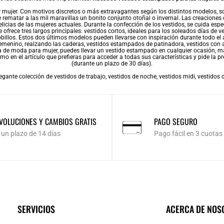
 mujer. Con motivos discretos o más extravagantes según los distintos modelos, so
ematar a las mil maravillas un bonito conjunto otoñal o invernal. Las creaciones d
delicias de las mujeres actuales. Durante la confección de los vestidos, se cuida e
 ofrece tres largos principales:
vestidos cortos
, ideales para los soleados días de v
obillos. Estos dos últimos modelos pueden llevarse con inspiración durante todo e
emenino, realzando las caderas, vestidos estampados de patinadora, vestidos con a
a de moda para mujer
, puedes llevar un vestido estampado en cualquier ocasión, m
mo en el artículo que prefieras para acceder a todas sus características y pide la p
(durante un plazo de 30 días).
egante colección de
vestidos de trabajo
,
vestidos de noche
,
vestidos midi
,
vestidos 
VOLUCIONES Y CAMBIOS GRATIS
PAGO SEGURO
 un plazo de 14 días
Pago fácil en 3 cuotas
SERVICIOS
ACERCA DE NOS