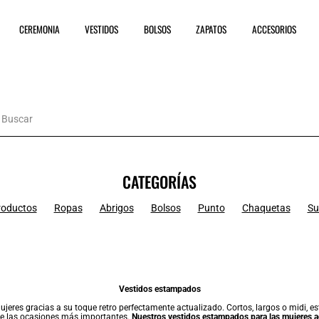
CEREMONIA
VESTIDOS
BOLSOS
ZAPATOS
ACCESORIOS
CATEGORÍAS
roductos
Ropas
Abrigos
Bolsos
Punto
Chaquetas
Su
Vestidos estampados
ujeres gracias a su toque retro perfectamente actualizado. Cortos, largos o midi, 
e las ocasiones más importantes.
Nuestros vestidos estampados para las mujeres a