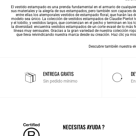
El vestido estampado es una prenda fundamental en el armario de cualquier
sus materiales y la alegría de sus estampados, pero también son capaces de r
entre ellas los atemporales vestidos de estampado floral, que harán las 
modelo sea único. La colección de vestidos estampados de Claudie Pierlot te
y el tobillo; y
vestidos largos
, que comienzan en el pecho y terminan en los t
la diversidad: encuentra vestidos estampados de un corte evasé de lo más f
líneas muy sensuales. Gracias a la gran variedad de nuestra colección
rop
que lleva reivindicando nuestra marca desde su creación. Haz clic ya mis
Descubre también nuestra el
ENTREGA GRATIS
DE
Sin pedido mínimo
En
NECESITAS AYUDA ?