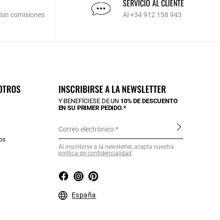
SERVICIO AL CLIENTE
 sin comisiones
Al +34 912 158 943
OTROS
INSCRIBIRSE A LA NEWSLETTER
Y BENEFÍCIESE DE UN
10% DE DESCUENTO
EN SU PRIMER PEDIDO.*
Correo electrónico
os
Al inscribirse a la newsletter, acepta nuestra
política de confidencialidad
.
a
España