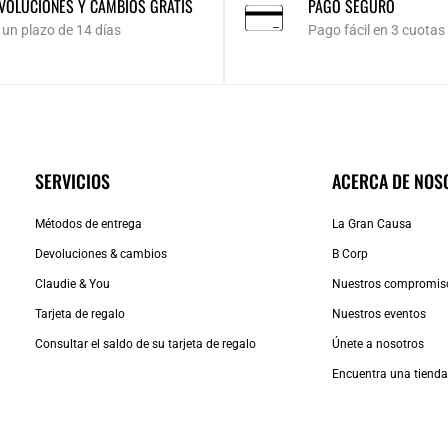
VOLUCIONES Y CAMBIOS GRATIS
PAGO SEGURO
 un plazo de 14 días
Pago fácil en 3 cuotas
SERVICIOS
ACERCA DE NOS
Métodos de entrega
La Gran Causa
Devoluciones & cambios
B Corp
Claudie & You
Nuestros compromis
Tarjeta de regalo
Nuestros eventos
Consultar el saldo de su tarjeta de regalo
Únete a nosotros
Encuentra una tiend