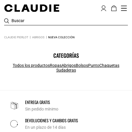
Buscar
CLAUDIE PIERLOT
ABRIGOS
NUEVA COLECCIÓN
CATEGORÍAS
Todos los productos
Ropas
Abrigos
Bolsos
Punto
Chaquetas
Sudaderas
ENTREGA GRATIS
Sin pedido mínimo
DEVOLUCIONES Y CAMBIOS GRATIS
En un plazo de 14 días