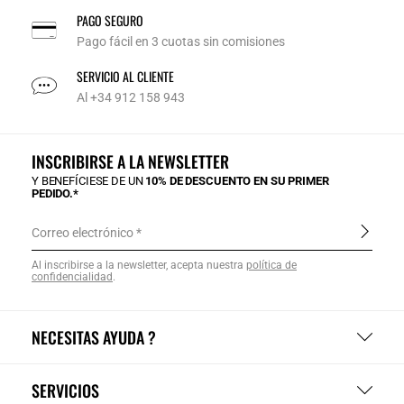
PAGO SEGURO
Pago fácil en 3 cuotas sin comisiones
SERVICIO AL CLIENTE
Al +34 912 158 943
INSCRIBIRSE A LA NEWSLETTER
Y BENEFÍCIESE DE UN
10% DE DESCUENTO EN SU PRIMER
PEDIDO.*
Correo electrónico
Al inscribirse a la newsletter, acepta nuestra
política de
confidencialidad
.
NECESITAS AYUDA ?
SERVICIOS