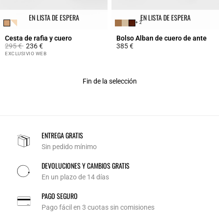
EN LISTA DE ESPERA
EN LISTA DE ESPERA
+ 2
Cesta de rafia y cuero
Bolso Alban de cuero de ante
Price reduced from
to
295 €
236 €
385 €
4,2 out of 5 Customer Rating
5 out of 5 Customer Rating
EXCLUSIVIO WEB
Fin de la selección
ENTREGA GRATIS
Sin pedido mínimo
DEVOLUCIONES Y CAMBIOS GRATIS
En un plazo de 14 días
PAGO SEGURO
Pago fácil en 3 cuotas sin comisiones