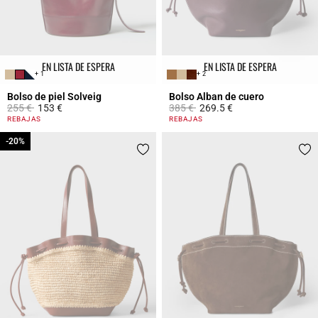
EN LISTA DE ESPERA
EN LISTA DE ESPERA
+ 1
+ 2
Bolso de piel Solveig
Bolso Alban de cuero
Price reduced from
to
Price reduced from
to
255 €
153 €
385 €
269.5 €
5 out of 5 Customer Rating
3,5 out of 5 Customer Rating
REBAJAS
REBAJAS
-20%
-20%