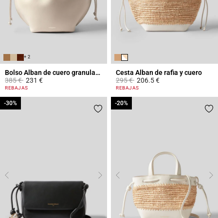
+ 2
Bolso Alban de cuero granulado
Cesta Alban de rafia y cuero
Price reduced from
to
Price reduced from
to
385 €
231 €
295 €
206.5 €
4,4 out of 5 Customer Rating
3,2 out of 5 Customer Rating
REBAJAS
REBAJAS
-30%
-30%
-20%
-20%