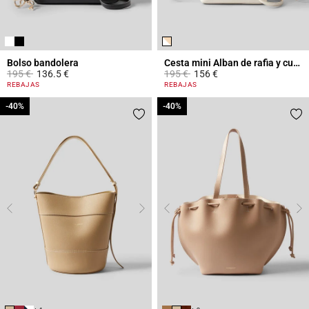
Bolso bandolera
Cesta mini Alban de rafia y cuero
Price reduced from
to
Price reduced from
to
195 €
136.5 €
195 €
156 €
3,9 out of 5 Customer Rating
4,1 out of 5 Customer Rating
REBAJAS
REBAJAS
-40%
-40%
-40%
-40%