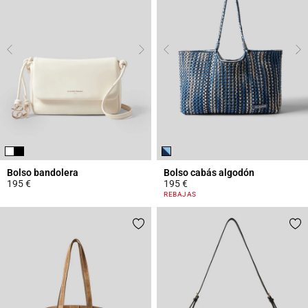
Bolso bandolera
Bolso cabás algodón
195 €
195 €
5 out of 5 Customer Rating
5 out of 5 Customer Rating
REBAJAS