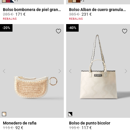
+ 1
+ 2
Bolso bombonera de piel granulada
Bolso Alban de cuero granulado
Price reduced from
to
Price reduced from
to
285 €
171 €
385 €
231 €
4,7 out of 5 Customer Rating
5 out of 5 Customer Rating
REBAJAS
REBAJAS
-20%
-20%
-40%
-40%
Monedero de rafia
Bolso de punto bicolor
Price reduced from
to
Price reduced from
to
115 €
92 €
195 €
117 €