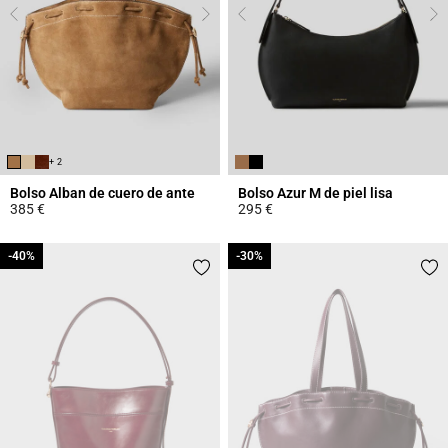
+ 2
Bolso Alban de cuero de ante
Bolso Azur M de piel lisa
385 €
295 €
3,6 out of 5 Customer Rating
3,3 out of 5 Customer Rating
-40%
-40%
-30%
-30%