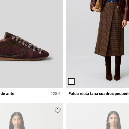
 de ante
225 €
Falda recta lana cuadros pequeñ
Rating
5 out of 5 Customer Rating