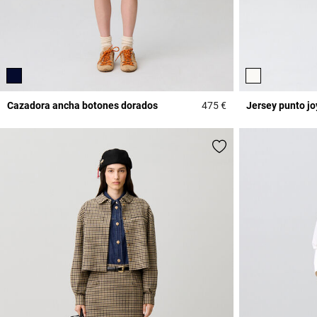
Cazadora ancha botones dorados
475 €
Jersey punto j
4,6 out of 5 Custome