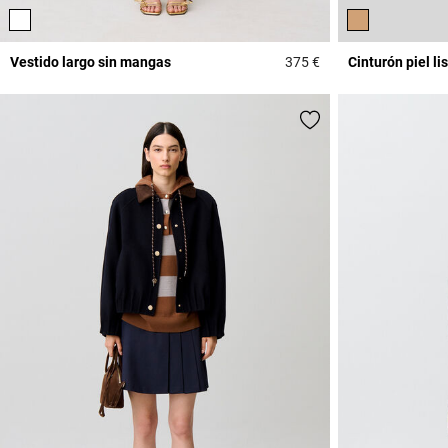
Vestido largo sin mangas
375 €
Cinturón piel li
4 out of 5 Customer 