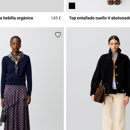
sa hebilla orgánica
145 €
Top entallado cuello V abotonad
Rating
5 out of 5 Customer Rating