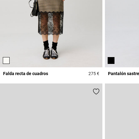
Falda recta de cuadros
275 €
Pantalón sastre
3,9 out of 5 Custome