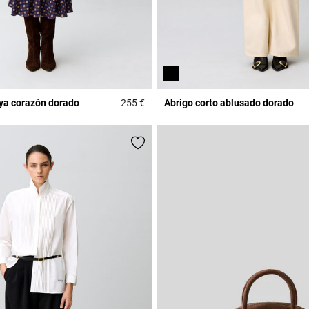
oya corazón dorado
255 €
Abrigo corto ablusado dorado
r Rating
3,1 out of 5 Customer Rating