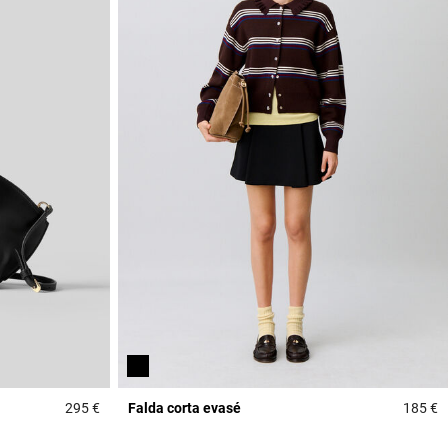
295 €
Falda corta evasé
185 €
5 out of 5 Customer Rating
4