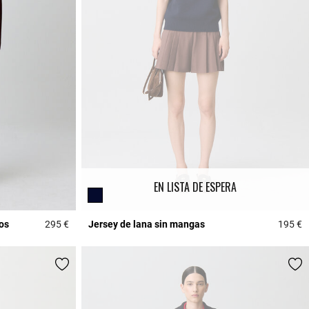
EN LISTA DE ESPERA
os
295 €
Jersey de lana sin mangas
195 €
5 out of 5 Customer Rating
3