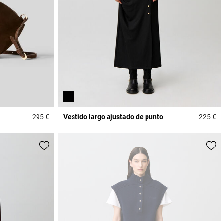
295 €
Vestido largo ajustado de punto
225 €
4,3 out of 5 Customer Rating
4