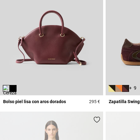
+ 9
Bolso piel lisa con aros dorados
295 €
Zapatilla Swing
5 out of 5 Customer 