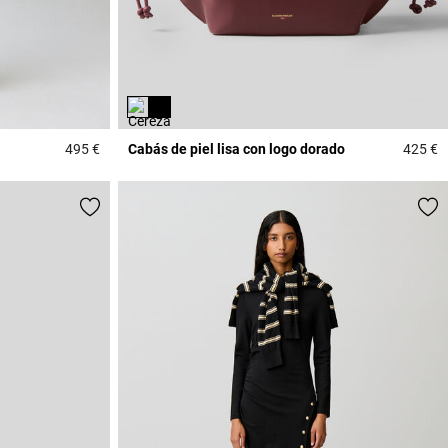
495 €
Cabás de piel lisa con logo dorado
425 €
3,3 out of 5 Customer Rating
5