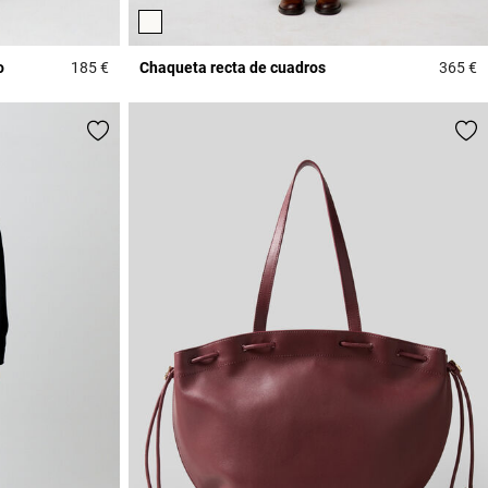
o
185 €
Chaqueta recta de cuadros
365 €
3,7 out of 5 Customer Rating
5