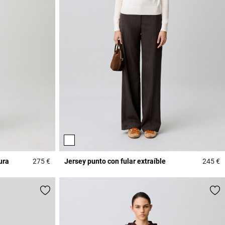
ura
275 €
Jersey punto con fular extraíble
245 €
4,3 out of 5 Customer Rating
5