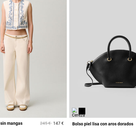
Price reduced from
to
 sin mangas
245 €
147 €
Bolso piel lisa con aros dorados
5 out of 5 Customer Rating
r Rating