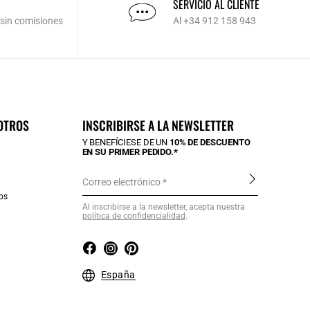
SERVICIO AL CLIENTE
 sin comisiones
Al +34 912 158 943
OTROS
INSCRIBIRSE A LA NEWSLETTER
Y BENEFÍCIESE DE UN
10% DE DESCUENTO
EN SU PRIMER PEDIDO.*
Correo electrónico
os
Al inscribirse a la newsletter, acepta nuestra
política de confidencialidad
.
a
España