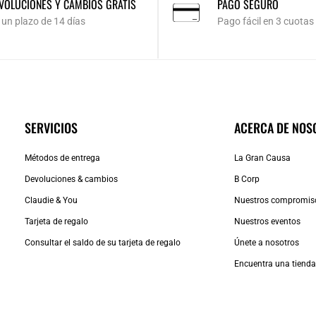
VOLUCIONES Y CAMBIOS GRATIS
PAGO SEGURO
 un plazo de 14 días
Pago fácil en 3 cuotas
SERVICIOS
ACERCA DE NOS
Métodos de entrega
La Gran Causa
Devoluciones & cambios
B Corp
Claudie & You
Nuestros compromis
Tarjeta de regalo
Nuestros eventos
Consultar el saldo de su tarjeta de regalo
Únete a nosotros
Encuentra una tiend