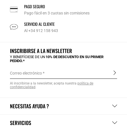
PAGO SEGURO
Pago fácil en 3 cuotas sin comisiones
SERVICIO AL CLIENTE
Al +34 912 158 943
INSCRIBIRSE A LA NEWSLETTER
Y BENEFÍCIESE DE UN
10% DE DESCUENTO EN SU PRIMER
PEDIDO.*
Correo electrónico
Al inscribirse a la newsletter, acepta nuestra
política de
confidencialidad
.
NECESITAS AYUDA ?
SERVICIOS