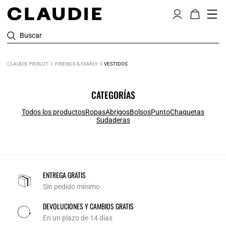
Buscar
CLAUDIE PIERLOT
FRIENDS & FAMILY
VESTIDOS
CATEGORÍAS
Todos los productos
Ropas
Abrigos
Bolsos
Punto
Chaquetas
Sudaderas
ENTREGA GRATIS
Sin pedido mínimo
DEVOLUCIONES Y CAMBIOS GRATIS
En un plazo de 14 días