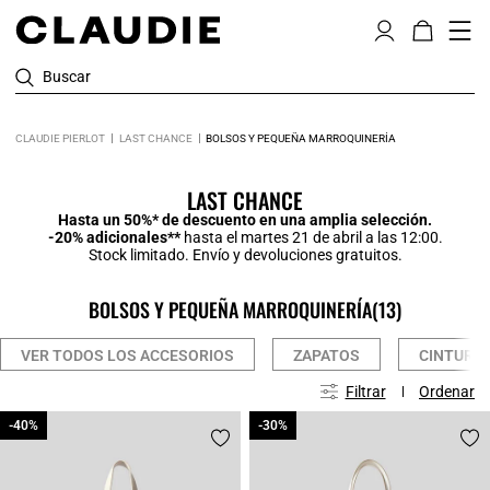
Buscar
CLAUDIE PIERLOT
LAST CHANCE
BOLSOS Y PEQUEÑA MARROQUINERÍA
LAST CHANCE
Hasta un 50%* de descuento en una amplia selección.
-20% adicionales**
hasta el martes 21 de abril a las 12:00.
Stock limitado. Envío y devoluciones gratuitos.
BOLSOS Y PEQUEÑA MARROQUINERÍA
(13)
VER TODOS LOS ACCESORIOS
ZAPATOS
CINTURON
Filtrar
Ordenar
-40%
-40%
-30%
-30%