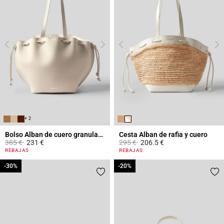
+ 2
Bolso Alban de cuero granulado
Cesta Alban de rafia y cuero
Price reduced from
to
Price reduced from
to
385 €
231 €
295 €
206.5 €
4,4 out of 5 Customer Rating
3,2 out of 5 Customer Rating
REBAJAS
REBAJAS
-30%
-30%
-20%
-20%