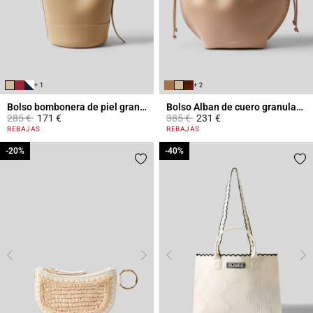
+ 1
+ 2
Bolso bombonera de piel granulada
Bolso Alban de cuero granulado
Price reduced from
to
Price reduced from
to
285 €
171 €
385 €
231 €
4,7 out of 5 Customer Rating
5 out of 5 Customer Rating
REBAJAS
REBAJAS
-20%
-20%
-40%
-40%