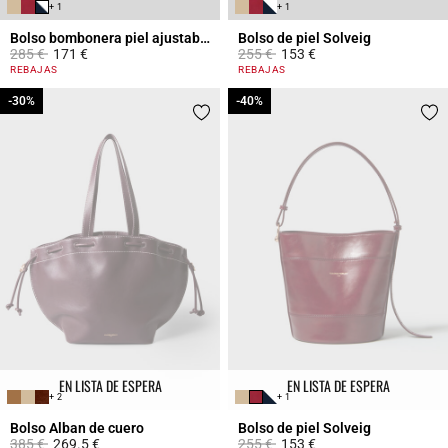
+ 1
+ 1
Bolso bombonera piel ajustable
Bolso de piel Solveig
Price reduced from
to
Price reduced from
to
285 €
171 €
255 €
153 €
3,9 out of 5 Customer Rating
5 out of 5 Customer Rating
REBAJAS
REBAJAS
-30%
-30%
-40%
-40%
EN LISTA DE ESPERA
EN LISTA DE ESPERA
+ 2
+ 1
Bolso Alban de cuero
Bolso de piel Solveig
Price reduced from
to
Price reduced from
to
385 €
269.5 €
255 €
153 €