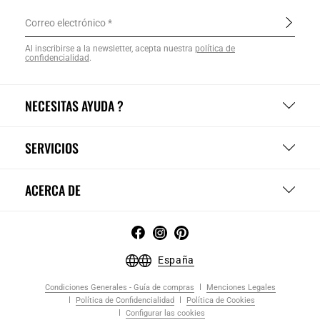
Correo electrónico
Al inscribirse a la newsletter, acepta nuestra
política de
confidencialidad
.
NECESITAS AYUDA ?
SERVICIOS
ACERCA DE
España
Condiciones Generales - Guía de compras
Menciones Legales
Política de Confidencialidad
Política de Cookies
Configurar las cookies