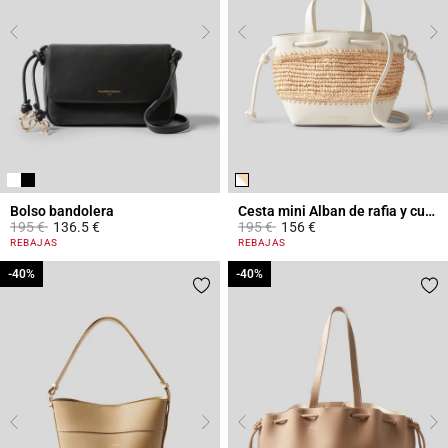
Bolso bandolera
Cesta mini Alban de rafia y cuero
Price reduced from
to
Price reduced from
to
195 €
136.5 €
195 €
156 €
3,9 out of 5 Customer Rating
4,1 out of 5 Customer Rating
REBAJAS
REBAJAS
-40%
-40%
-40%
-40%