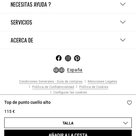
NECESITAS AYUDA ?
SERVICIOS
ACERCA DE
España
Condiciones Generales - Guía de compras
Menciones Legales
Política de Confidencialidad
Política de Cookies
Configurar las cookies
Copyright © 2026 Claudie Pierlot. Todos los derechos reservados.
Top de punto cuello alto
115 €
TALLA
AÑADIR A LA CESTA