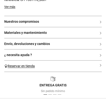
Modelo mide 177 cm y lleva una talla 32
Ver más
nuestros compromisos
materiales y mantenimiento
envío, devoluciones y cambios
¿ necesita ayuda ?
Reservar en tienda
ENTREGA GRATIS
Previous
Next
Sin pedido mínimo