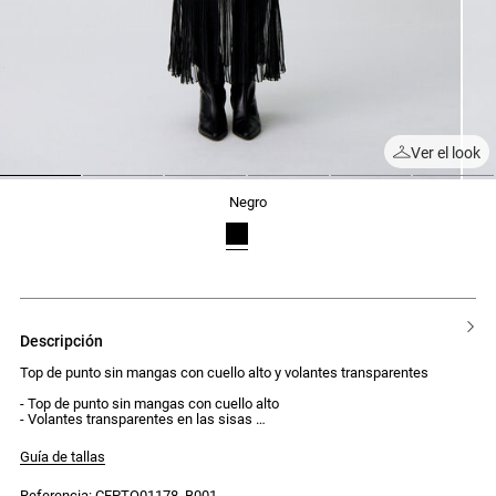
Ver el look
1
2
3
4
5
6
negro
descripción
Top de punto sin mangas con cuello alto y volantes transparentes
- Top de punto sin mangas con cuello alto
- Volantes transparentes en las sisas
- Bajo acampanado de punto transparente
- Ribetes opacos en el bajo
Guía de tallas
- Ajustado al cuerpo
Referencia: CFPTO01178_B001