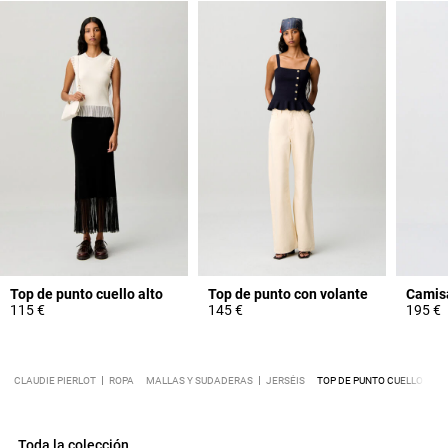
Top de punto cuello alto
Top de punto con volante
Camis
115 €
145 €
195 €
CLAUDIE PIERLOT
ROPA
MALLAS Y SUDADERAS
JERSÉIS
TOP DE PUNTO CUELLO ALT
Toda la colección