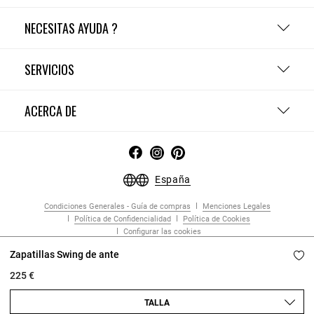
NECESITAS AYUDA ?
SERVICIOS
ACERCA DE
España
Condiciones Generales - Guía de compras
Menciones Legales
Política de Confidencialidad
Política de Cookies
Configurar las cookies
Copyright © 2026 Claudie Pierlot. Todos los derechos reservados.
Zapatillas Swing de ante
225 €
TALLA