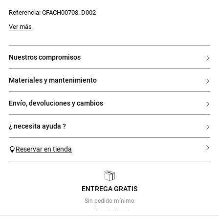
parte trasera –, las Swing rompen con las normas de la zapatilla urbana
para reinventar lo cotidiano.
Referencia: CFACH00708_D002
Zapatilla plana con diseño exterior y acabado metalizado
Ver más
- Zapatilla plana con diseño outdoor
- Pieza lateral en forma de «C»
- Firma gráfica
- Cordones en contraste
nuestros compromisos
materiales y mantenimiento
envío, devoluciones y cambios
¿ necesita ayuda ?
Reservar en tienda
ENTREGA GRATIS
Previous
Next
Sin pedido mínimo