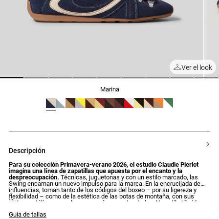
Ver el look
1
2
3
4
5
6
7
8
9
marina
descripción
Para su colección Primavera-verano 2026, el estudio Claudie Pierlot
imagina una línea de zapatillas que apuesta por el encanto y la
despreocupación.
Técnicas, juguetonas y con un estilo marcado, las
Swing encarnan un nuevo impulso para la marca. En la encrucijada de
influencias, toman tanto de los códigos del boxeo – por su ligereza y
flexibilidad – como de la estética de las botas de montaña, con sus
ojales metálicos y cordones oversize y contrastados. Un estilo híbrido,
plenamente asumido. Dotadas de detalles característicos, nada dejados
Guía de tallas
al azar – como su pieza caligrafiada y las iniciales CP en relieve en la