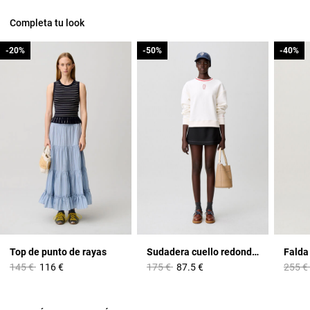
Completa tu look
-20%
-20%
-50%
-50%
-40%
-40%
Top de punto de rayas
Sudadera cuello redondo bordado CP
Falda
Price reduced from
to
Price reduced from
to
Price 
145 €
116 €
175 €
87.5 €
255 €