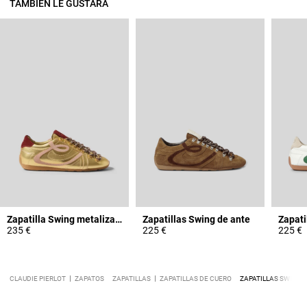
TAMBIÉN LE GUSTARÁ
Zapatilla Swing metalizada
Zapatillas Swing de ante
Zapati
235 €
225 €
225 €
CLAUDIE PIERLOT
ZAPATOS
ZAPATILLAS
ZAPATILLAS DE CUERO
ZAPATILLAS SWING 