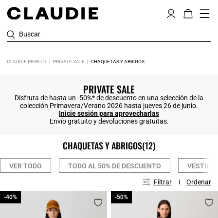
Buscar
CLAUDIE PIERLOT
PRIVATE SALE
CHAQUETAS Y ABRIGOS
Click
PRIVATE SALE
Disfruta de hasta un -50%* de descuento en una selección de la
colección Primavera/Verano 2026 hasta jueves 26 de junio.
Inicie sesión para aprovecharlas
Envío gratuito y devoluciones gratuitas.
CHAQUETAS Y ABRIGOS
(12)
VER TODO
TODO AL 50% DE DESCUENTO
VESTIDO
Filtrar
Ordenar
-40%
-40%
-50%
-50%