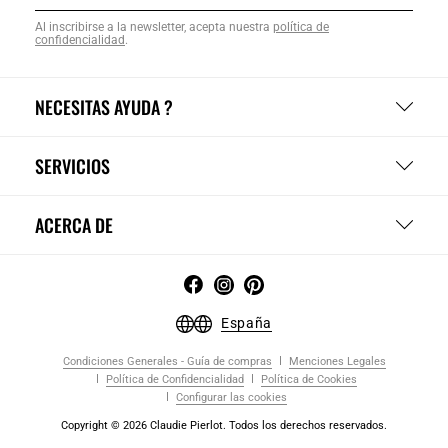
Al inscribirse a la newsletter, acepta nuestra
política de
confidencialidad
.
NECESITAS AYUDA ?
SERVICIOS
ACERCA DE
España
Condiciones Generales - Guía de compras
Menciones Legales
Política de Confidencialidad
Política de Cookies
Configurar las cookies
Copyright © 2026 Claudie Pierlot. Todos los derechos reservados.