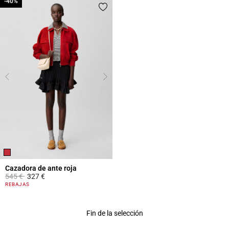
-40%
-40%
Cazadora de ante roja
Price reduced from
to
545 €
327 €
5 out of 5 Customer Rating
REBAJAS
Fin de la selección