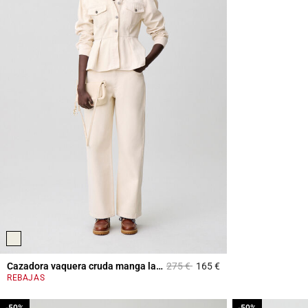
Price reduced from
to
Cazadora vaquera cruda manga larga
275 €
165 €
3,1 out of 5 Custome
REBAJAS