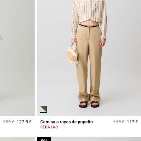
Price reduced from
to
Price reduced
to
255 €
127.5 €
Camisa a rayas de popelín
195 €
117 €
5 out of 5 Customer Rating
4
REBAJAS