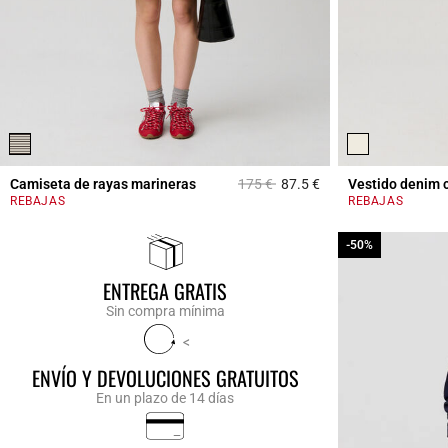
Price reduced from
to
Camiseta de rayas marineras
175 €
87.5 €
Vestido denim 
5 out of 5 Customer 
REBAJAS
REBAJAS
-50%
-50%
ENTREGA GRATIS
Sin compra mínima
<
ENVÍO Y DEVOLUCIONES GRATUITOS
En un plazo de 14 días