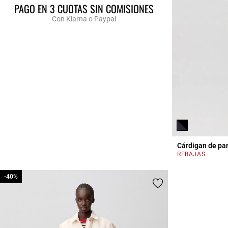
PAGO EN 3 CUOTAS SIN COMISIONES
Con Klarna o Paypal
Cárdigan de pa
REBAJAS
-40%
-40%