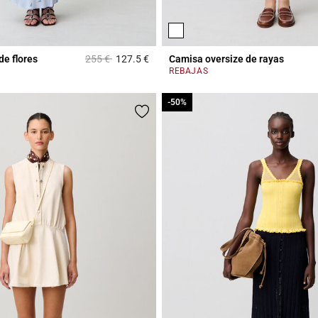
Price reduced from
to
de flores
255 €
127.5 €
Camisa oversize de rayas
Rating
4,4 out of 5 Customer Rating
REBAJAS
-50%
-50%