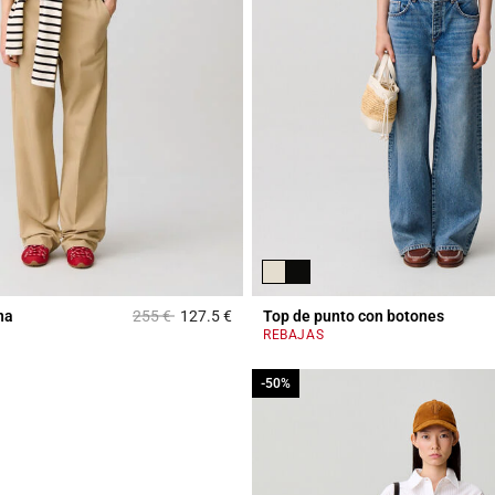
Price reduced from
to
na
255 €
127.5 €
Top de punto con botones
3,2 out of 5 Customer Rating
REBAJAS
-50%
-50%