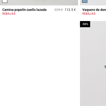
Price reduced from
to
Camisa popelín cuello lazada
225 €
112.5 €
Vaquero de den
3,1 out of 5 Custome
REBAJAS
REBAJAS
-50%
-50%