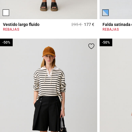
Price reduced from
to
Vestido largo fluido
295 €
177 €
Falda satinada 
5 out of 5 Customer 
REBAJAS
REBAJAS
-50%
-50%
-50%
-50%