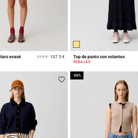
Price reduced from
to
claro evasé
215 €
107.5 €
Top de punto con volantes
Rating
4,6 out of 5 Customer Rating
REBAJAS
-50%
-50%