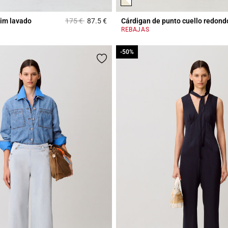
Price reduced from
to
im lavado
175 €
87.5 €
Cárdigan de punto cuello redond
r Rating
5 out of 5 Customer Rating
REBAJAS
-50%
-50%