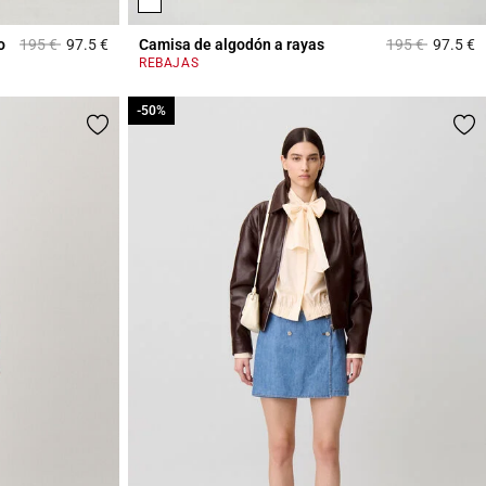
Price reduced from
to
Price reduced 
to
o
195 €
97.5 €
Camisa de algodón a rayas
195 €
97.5 €
4,4 out of 5 Customer Rating
4
REBAJAS
-50%
-50%